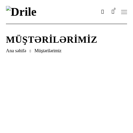
0
MÜŞTƏRILƏRIMIZ
Ana səhifə
Müştərilərimiz