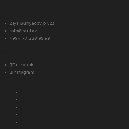
Ziya Bünyadov pr.23
info@stul.az
+994 70 228 95 99
Social Icons
Facebook
Instagram
Ana səhifə
Kataloq
Mebellər
Bloq
Layihələr