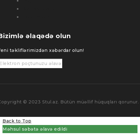
FAQ
Bizimlə əlaqə
Haqqımızda
Bizimlə əlaqədə olun
Yeni təkliflərimizdən xəbərdar olun!
Copyright © 2023 Stul.az. Bütün müəllif hüquqları qorunur.
Back to Top
Məhsul səbətə əlavə edildi