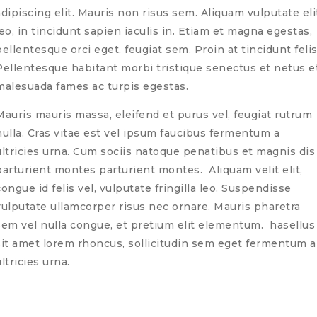
adipiscing elit. Mauris non risus sem. Aliquam vulputate eli
leo, in tincidunt sapien iaculis in. Etiam et magna egestas,
pellentesque orci eget, feugiat sem. Proin at tincidunt felis
Pellentesque habitant morbi tristique senectus et netus e
malesuada fames ac turpis egestas.
Mauris mauris massa, eleifend et purus vel, feugiat rutrum
nulla. Cras vitae est vel ipsum faucibus fermentum a
ultricies urna. Cum sociis natoque penatibus et magnis dis
parturient montes parturient montes. Aliquam velit elit,
congue id felis vel, vulputate fringilla leo. Suspendisse
vulputate ullamcorper risus nec ornare. Mauris pharetra
sem vel nulla congue, et pretium elit elementum. hasellus
sit amet lorem rhoncus, sollicitudin sem eget fermentum a
ultricies urna.