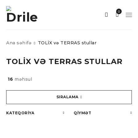
0
Ana səhifə
TOLİX və TERRAS stullar
TOLİX VƏ TERRAS STULLAR
16
məhsul
SIRALAMA
KATEQORIYA
QIYMƏT