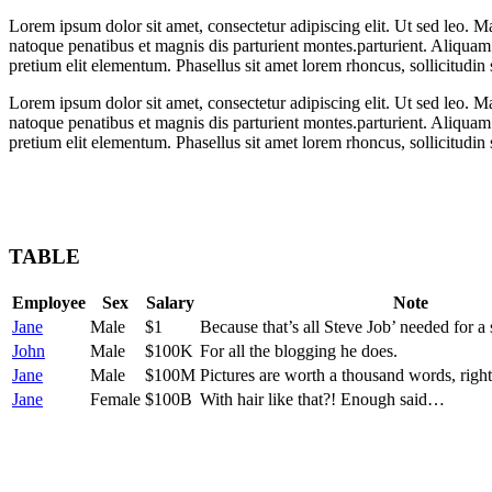
L
orem ipsum dolor sit amet, consectetur adipiscing elit. Ut sed leo. M
natoque penatibus et magnis dis parturient montes.parturient. Aliquam v
pretium elit elementum. Phasellus sit amet lorem rhoncus, sollicitudin
L
orem ipsum dolor sit amet, consectetur adipiscing elit. Ut sed leo. M
natoque penatibus et magnis dis parturient montes.parturient. Aliquam v
pretium elit elementum. Phasellus sit amet lorem rhoncus, sollicitudin
TABLE
Employee
Sex
Salary
Note
Jane
Male
$1
Because that’s all Steve Job’ needed for a 
John
Male
$100K
For all the blogging he does.
Jane
Male
$100M
Pictures are worth a thousand words, rig
Jane
Female
$100B
With hair like that?! Enough said…