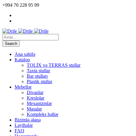
+994 70 228 95 99
Ana səhifə
Kataloq
TOLİX və TERRAS stullar
Taxta stullar
Bar stulları
Plastik stullar
Mebellər
Divanlar
Kreslolar
Mexanizmlər
Masalar
Kompleks həllər
Bizimlə əlaqə
Layihələr
FAQ