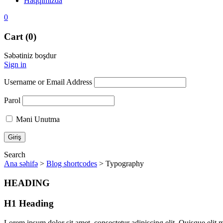
Haqqımızda
0
Cart (0)
Səbətiniz boşdur
Sign in
Username or Email Address
Parol
Məni Unutma
Search
Ana səhifə
>
Blog shortcodes
>
Typography
HEADING
H1 Heading
Lorem ipsum dolor sit amet, consectetur adipiscing elit. Quisque elit m