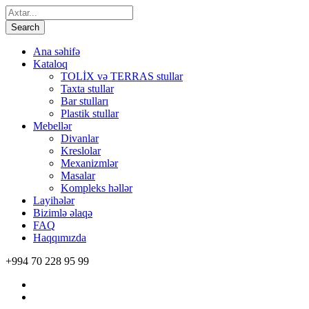
Ana səhifə
Kataloq
TOLİX və TERRAS stullar
Taxta stullar
Bar stulları
Plastik stullar
Mebellər
Divanlar
Kreslolar
Mexanizmlər
Masalar
Kompleks həllər
Layihələr
Bizimlə əlaqə
FAQ
Haqqımızda
+994 70 228 95 99