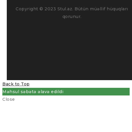
Copyright © 2023 Stul.az. Bütün müəllif hüquqları
qorunur.
Back to Top
Məhsul səbətə əlavə edildi
Close