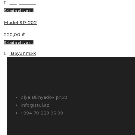
Bəyənmək
Səbətə əlavə et
Model SP-202
220,00
₼
Səbətə əlavə et
Bəyənmək
Ziya Bünyadov pr.23
info@stul.az
+994 70 228 95 99
Social Icons