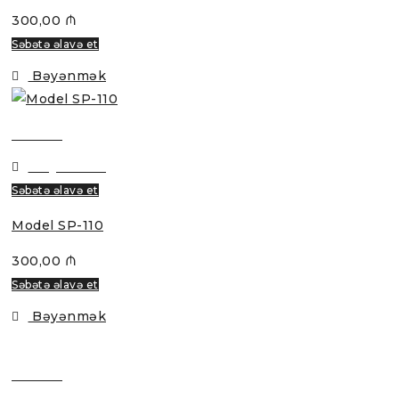
300,00
₼
Səbətə əlavə et
Bəyənmək
Baxmaq
Bəyənmək
Səbətə əlavə et
Model SP-110
300,00
₼
Səbətə əlavə et
Bəyənmək
Baxmaq