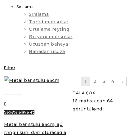
Sıralama
Sıralama
Trend məhsullar
Ortalama reytinq
Ən yeni məhsullar
Ucuzdan bahaya
Bahadan ucuza
Filter
1
2
3
4
→
Baxmaq
DAHA ÇOX
16 məhsuldan 64
Bəyənmək
görüntüləndi
Səbətə əlavə et
Metal bar stulu 65cm, ağ
rəngli süni dəri oturacaqla