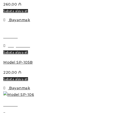
260,00
₼
Səbətə əlavə et
Bəyənmək
Baxmaq
Bəyənmək
Səbətə əlavə et
Model SP-105B
220,00
₼
Səbətə əlavə et
Bəyənmək
Baxmaq