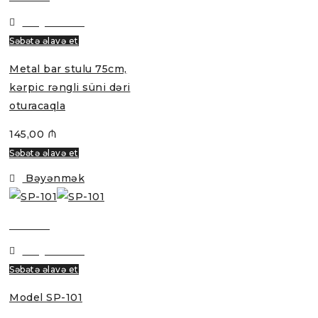
Bəyənmək
Səbətə əlavə et
Metal bar stulu 75cm,
kərpic rəngli süni dəri
oturacaqla
145,00
₼
Səbətə əlavə et
Bəyənmək
Baxmaq
Bəyənmək
Səbətə əlavə et
Model SP-101