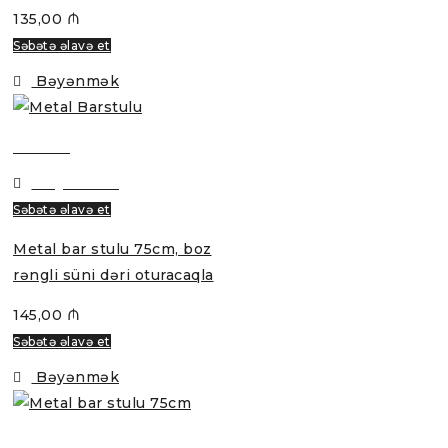
135,00
₼
Səbətə əlavə et
Bəyənmək
Baxmaq
Bəyənmək
Səbətə əlavə et
Metal bar stulu 75cm, boz
rəngli süni dəri oturacaqla
145,00
₼
Səbətə əlavə et
Bəyənmək
Baxmaq