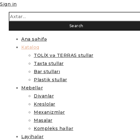
Sign in
Ana səhifə
Kataloq
TOLİX və TERRAS stullar
Taxta stullar
Bar stulları
Plastik stullar
Mebellər
Divanlar
Kreslolar
Mexanizmlər
Masalar
Kompleks həllər
Layihələr