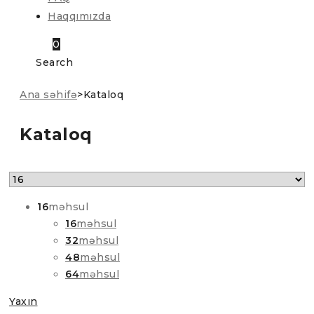
Haqqımızda
0
Search
Ana səhifə
>
Kataloq
Kataloq
16
məhsul
16
məhsul
32
məhsul
48
məhsul
64
məhsul
Yaxın