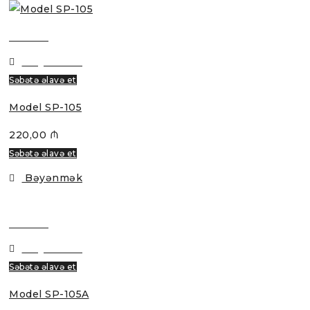
Baxmaq
Bəyənmək
Səbətə əlavə et
Model SP-105
220,00
₼
Səbətə əlavə et
Bəyənmək
Baxmaq
Bəyənmək
Səbətə əlavə et
Model SP-105A