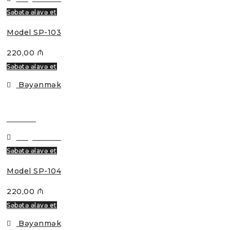
Səbətə əlavə et
Model SP-103
220,00
₼
Səbətə əlavə et
Bəyənmək
Baxmaq
Bəyənmək
Səbətə əlavə et
Model SP-104
220,00
₼
Səbətə əlavə et
Bəyənmək