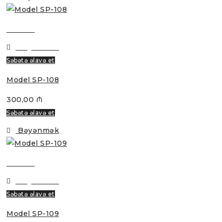
Baxmaq
Bəyənmək
Səbətə əlavə et
Model SP-108
300,00
₼
Səbətə əlavə et
Bəyənmək
Baxmaq
Bəyənmək
Səbətə əlavə et
Model SP-109