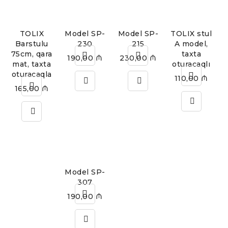
TOLIX
Model SP-
Model SP-
TOLIX stul
Barstulu
230
215
A model,
75cm, qara
taxta
190,00
₼
230,00
₼
mat, taxta
oturacaqlı
oturacaqla
110,00
₼
165,00
₼
Model SP-
307
190,00
₼