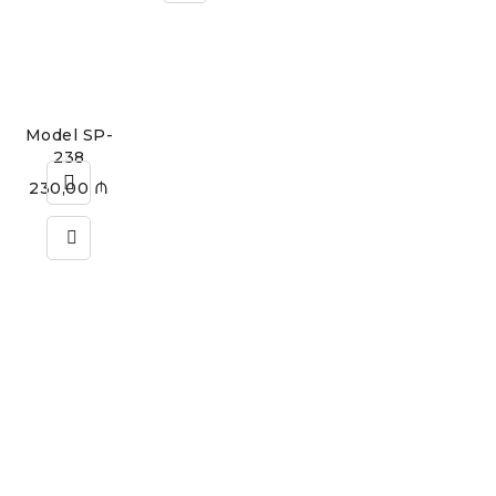
Model SP-
238
230,00
₼