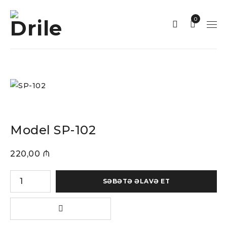
0
Model SP-102
220,00
₼
SƏBƏTƏ ƏLAVƏ ET