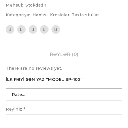
Məhsul:
Stokdadır
Kateqoriya:
Hamısı
,
Kreslolar
,
Taxta stullar
RƏYLƏR (0)
There are no reviews yet.
İLK RƏYI SƏN YAZ “MODEL SP-102”
Rəyiniz
*