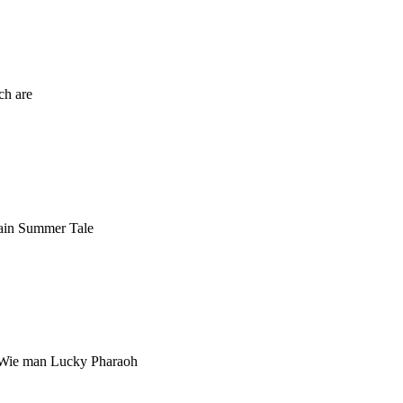
ch are
tain Summer Tale
s Wie man Lucky Pharaoh