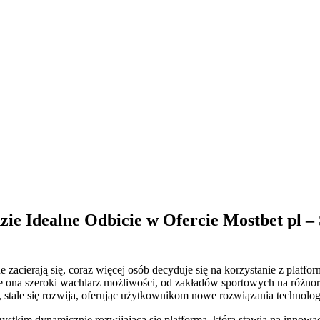
zie Idealne Odbicie w Ofercie Mostbet pl –
e zacierają się, coraz więcej osób decyduje się na korzystanie z platf
je ona szeroki wachlarz możliwości, od zakładów sportowych na różnor
, stale się rozwija, oferując użytkownikom nowe rozwiązania technolog
wszystkim dynamicznie rozwijająca się platforma, która stawia na inno