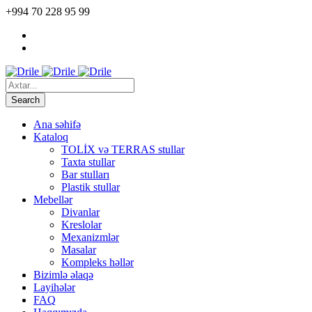
+994 70 228 95 99
Ana səhifə
Kataloq
TOLİX və TERRAS stullar
Taxta stullar
Bar stulları
Plastik stullar
Mebellər
Divanlar
Kreslolar
Mexanizmlər
Masalar
Kompleks həllər
Bizimlə əlaqə
Layihələr
FAQ