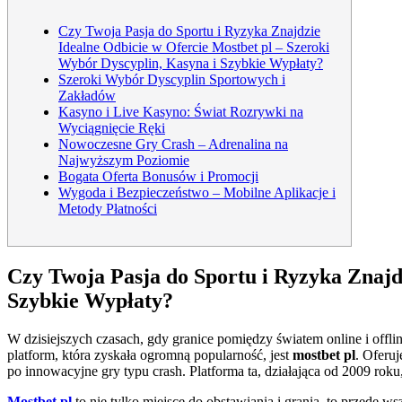
Czy Twoja Pasja do Sportu i Ryzyka Znajdzie
Idealne Odbicie w Ofercie Mostbet pl – Szeroki
Wybór Dyscyplin, Kasyna i Szybkie Wypłaty?
Szeroki Wybór Dyscyplin Sportowych i
Zakładów
Kasyno i Live Kasyno: Świat Rozrywki na
Wyciągnięcie Ręki
Nowoczesne Gry Crash – Adrenalina na
Najwyższym Poziomie
Bogata Oferta Bonusów i Promocji
Wygoda i Bezpieczeństwo – Mobilne Aplikacje i
Metody Płatności
Czy Twoja Pasja do Sportu i Ryzyka Znajd
Szybkie Wypłaty?
W dzisiejszych czasach, gdy granice pomiędzy światem online i offlin
platform, która zyskała ogromną popularność, jest
mostbet pl
. Oferu
po innowacyjne gry typu crash. Platforma ta, działająca od 2009 roku
Mostbet pl
to nie tylko miejsce do obstawiania i grania, to przede 