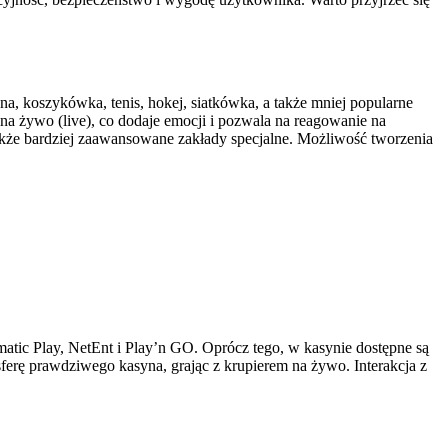
żna, koszykówka, tenis, hokej, siatkówka, a także mniej popularne
 na żywo (live), co dodaje emocji i pozwala na reagowanie na
także bardziej zaawansowane zakłady specjalne. Możliwość tworzenia
tic Play, NetEnt i Play’n GO. Oprócz tego, w kasynie dostępne są
osferę prawdziwego kasyna, grając z krupierem na żywo. Interakcja z