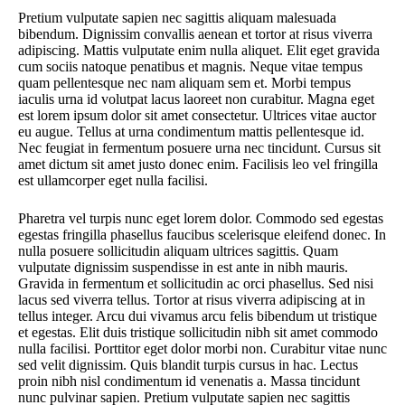
Pretium vulputate sapien nec sagittis aliquam malesuada
bibendum. Dignissim convallis aenean et tortor at risus viverra
adipiscing. Mattis vulputate enim nulla aliquet. Elit eget gravida
cum sociis natoque penatibus et magnis. Neque vitae tempus
quam pellentesque nec nam aliquam sem et. Morbi tempus
iaculis urna id volutpat lacus laoreet non curabitur. Magna eget
est lorem ipsum dolor sit amet consectetur. Ultrices vitae auctor
eu augue. Tellus at urna condimentum mattis pellentesque id.
Nec feugiat in fermentum posuere urna nec tincidunt. Cursus sit
amet dictum sit amet justo donec enim. Facilisis leo vel fringilla
est ullamcorper eget nulla facilisi.
Pharetra vel turpis nunc eget lorem dolor. Commodo sed egestas
egestas fringilla phasellus faucibus scelerisque eleifend donec. In
nulla posuere sollicitudin aliquam ultrices sagittis. Quam
vulputate dignissim suspendisse in est ante in nibh mauris.
Gravida in fermentum et sollicitudin ac orci phasellus. Sed nisi
lacus sed viverra tellus. Tortor at risus viverra adipiscing at in
tellus integer. Arcu dui vivamus arcu felis bibendum ut tristique
et egestas. Elit duis tristique sollicitudin nibh sit amet commodo
nulla facilisi. Porttitor eget dolor morbi non. Curabitur vitae nunc
sed velit dignissim. Quis blandit turpis cursus in hac. Lectus
proin nibh nisl condimentum id venenatis a. Massa tincidunt
nunc pulvinar sapien. Pretium vulputate sapien nec sagittis