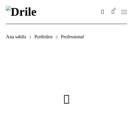
0
Ana səhifə
Portfolios
Professional