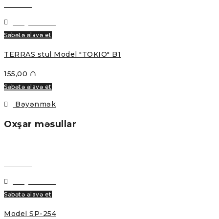
Baxmaq
Bəyənmək
Səbətə əlavə et
TERRAS stul Model "TOKIO" B1
155,00
₼
Səbətə əlavə et
Bəyənmək
Oxşar məsullar
Baxmaq
Bəyənmək
Səbətə əlavə et
Model SP-254