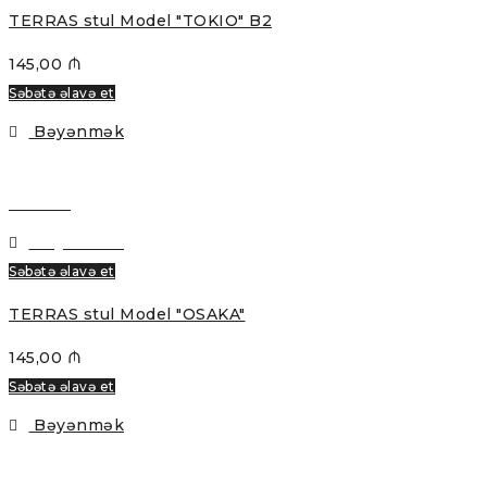
TERRAS stul Model "TOKIO" B2
145,00
₼
Səbətə əlavə et
Bəyənmək
Baxmaq
Bəyənmək
Səbətə əlavə et
TERRAS stul Model "OSAKA"
145,00
₼
Səbətə əlavə et
Bəyənmək