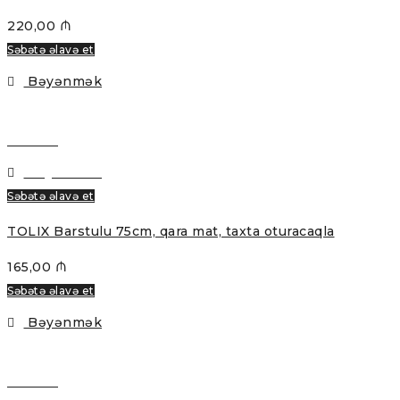
220,00
₼
Səbətə əlavə et
Bəyənmək
Baxmaq
Bəyənmək
Səbətə əlavə et
TOLIX Barstulu 75cm, qara mat, taxta oturacaqla
165,00
₼
Səbətə əlavə et
Bəyənmək
Baxmaq