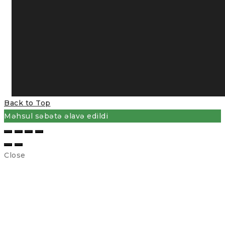
Back to Top
Məhsul səbətə əlavə edildi
Close