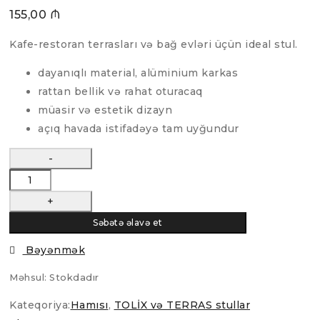
155,00
₼
Kafe-restoran terrasları və bağ evləri üçün ideal stul.
dayanıqlı material, alüminium karkas
rattan bellik və rahat oturacaq
müasir və estetik dizayn
açıq havada istifadəyə tam uyğundur
TERRAS
stul
Model
Səbətə əlavə et
"TOKIO"
Bəyənmək
B3
quantity
Məhsul:
Stokdadır
Kateqoriya:
Hamısı
,
TOLİX və TERRAS stullar