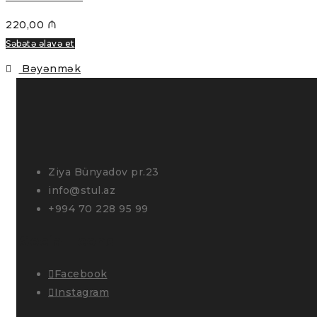
220,00
₼
Səbətə əlavə et
Bəyənmək
Ziya Bünyadov pr.23
info@stul.az
+994 70 228 95 99
Social Icons
Facebook
Instagram