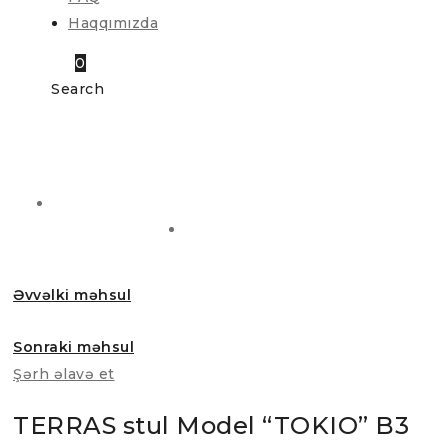
Haqqımızda
0
Search
Əvvəlki məhsul
Sonraki məhsul
Şərh əlavə et
TERRAS stul Model “TOKIO” B3