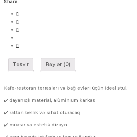
Share:
Təsvir
Rəylər (0)
Kafe-restoran terrasları və bağ evləri üçün ideal stul.
✔️ dayanıqlı material, alüminium karkas
✔️ rattan bellik və rahat oturacaq
✔️ müasir və estetik dizayn