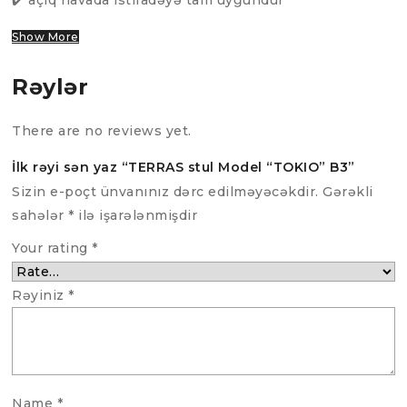
✔️ açıq havada istifadəyə tam uyğundur
Show More
Rəylər
There are no reviews yet.
İlk rəyi sən yaz “TERRAS stul Model “TOKIO” B3”
Sizin e-poçt ünvanınız dərc edilməyəcəkdir.
Gərəkli
sahələr
*
ilə işarələnmişdir
Your rating
*
Rəyiniz
*
Name
*