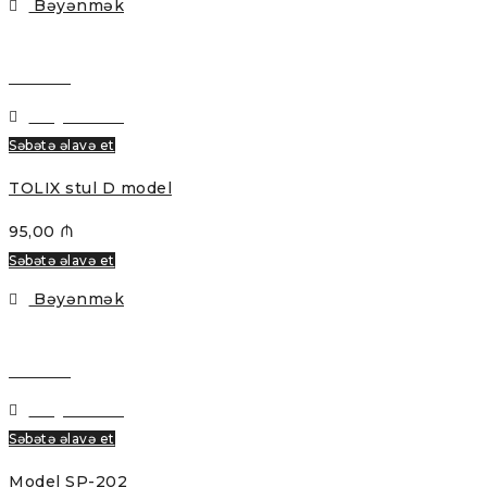
Bəyənmək
Baxmaq
Bəyənmək
Səbətə əlavə et
TOLIX stul D model
95,00
₼
Səbətə əlavə et
Bəyənmək
Baxmaq
Bəyənmək
Səbətə əlavə et
Model SP-202