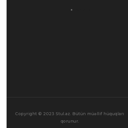
Kataloq
Ana səhifə
Mebellər
Bloq
Layihələr
FAQ
Bizimlə əlaqə
Haqqımızda
Bizimlə əlaqədə olun
Yeni təkliflərimizdən xəbərdar olun!
Copyright © 2023 Stul.az. Bütün müəllif hüquqları
qorunur.