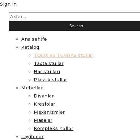
Sign in
Ana səhifə
Kataloq
TOLİX və TERRAS stullar
Taxta stullar
Bar stulları
Plastik stullar
Mebellər
Divanlar
Kreslolar
Mexanizmlər
Masalar
Kompleks həllər
Layihələr