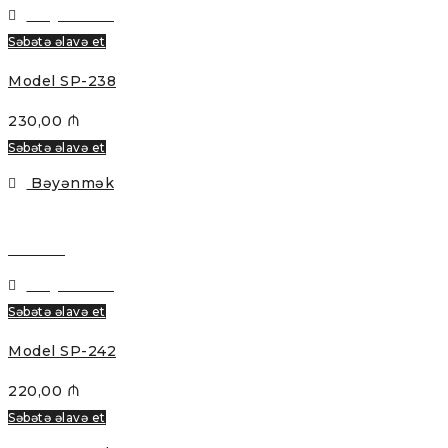
Bəyənmək
Səbətə əlavə et
Model SP-238
230,00
₼
Səbətə əlavə et
Bəyənmək
Baxmaq
Bəyənmək
Səbətə əlavə et
Model SP-242
220,00
₼
Səbətə əlavə et