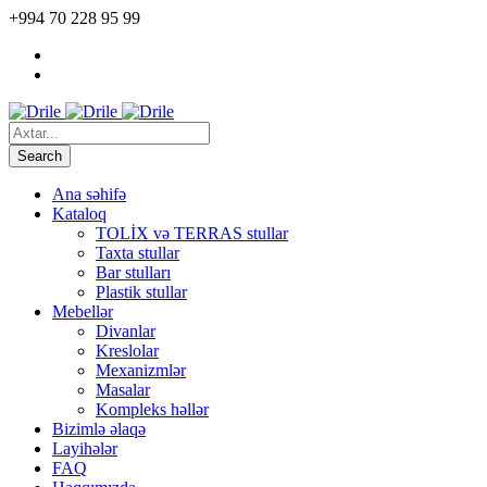
+994 70 228 95 99
Ana səhifə
Kataloq
TOLİX və TERRAS stullar
Taxta stullar
Bar stulları
Plastik stullar
Mebellər
Divanlar
Kreslolar
Mexanizmlər
Masalar
Kompleks həllər
Bizimlə əlaqə
Layihələr
FAQ