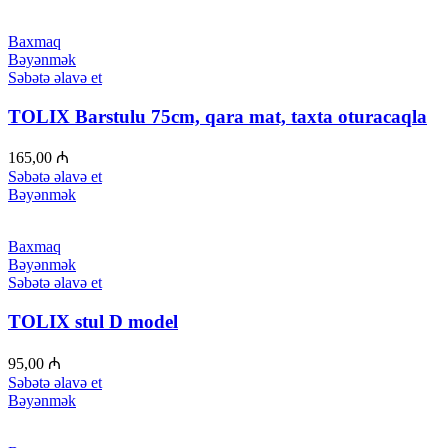
Baxmaq
Bəyənmək
Səbətə əlavə et
TOLIX Barstulu 75cm, qara mat, taxta oturacaqla
165,00
₼
Səbətə əlavə et
Bəyənmək
Baxmaq
Bəyənmək
Səbətə əlavə et
TOLIX stul D model
95,00
₼
Səbətə əlavə et
Bəyənmək