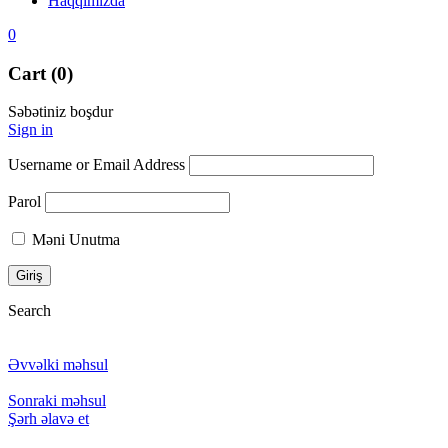
Haqqımızda
0
Cart (0)
Səbətiniz boşdur
Sign in
Username or Email Address
Parol
Məni Unutma
Search
Əvvəlki məhsul
Sonraki məhsul
Şərh əlavə et