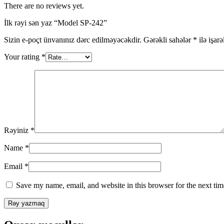
There are no reviews yet.
İlk rəyi sən yaz “Model SP-242”
Sizin e-poçt ünvanınız dərc edilməyəcəkdir.
Gərəkli sahələr
*
ilə işar
Your rating
*
Rəyiniz
*
Name
*
Email
*
Save my name, email, and website in this browser for the next ti