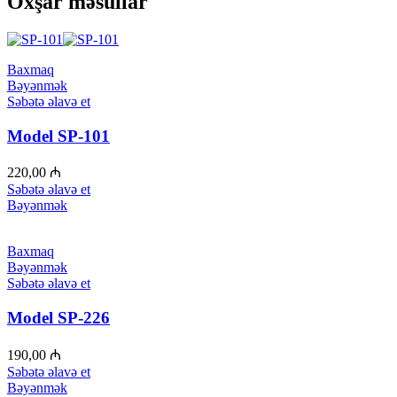
Oxşar məsullar
Baxmaq
Bəyənmək
Səbətə əlavə et
Model SP-101
220,00
₼
Səbətə əlavə et
Bəyənmək
Baxmaq
Bəyənmək
Səbətə əlavə et
Model SP-226
190,00
₼
Səbətə əlavə et
Bəyənmək