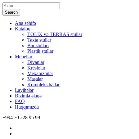
Ana səhifə
Kataloq
TOLİX və TERRAS stullar
Taxta stullar
Bar stulları
Plastik stullar
Mebellər
Divanlar
Kreslolar
Mexanizmlər
Masalar
Kompleks həllər
Layihələr
Bizimlə əlaqə
FAQ
Haqqımızda
+994 70 228 95 99