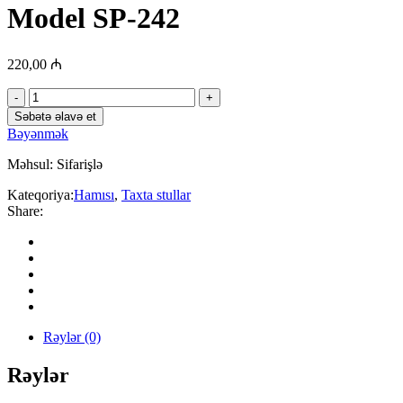
Model SP-242
220,00
₼
Model
SP-
Səbətə əlavə et
242
Bəyənmək
quantity
Məhsul:
Sifarişlə
Kateqoriya:
Hamısı
,
Taxta stullar
Share:
Rəylər (0)
Rəylər