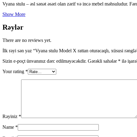
Vyana stulu – əsl sənət əsəri olan zərif və incə mebel məhsuludur. Fərq
Show More
Rəylər
There are no reviews yet.
İlk rəyi sən yaz “Vyana stulu Model X rattan oturacaqlı, xüsusi rənglə
Sizin e-poçt ünvanınız dərc edilməyəcəkdir.
Gərəkli sahələr
*
ilə işar
Your rating
*
Rəyiniz
*
Name
*