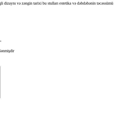
li dizaynı və zəngin tarixi bu stulları estetika və dəbdəbənin təcəssümü 
”
ələnmişdir