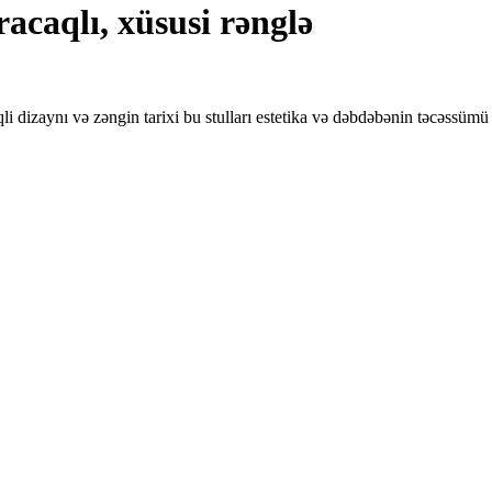
acaqlı, xüsusi rənglə
li dizaynı və zəngin tarixi bu stulları estetika və dəbdəbənin təcəssümü 