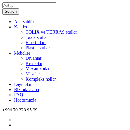
Ana səhifə
Kataloq
TOLİX və TERRAS stullar
Taxta stullar
Bar stulları
Plastik stullar
Mebellər
Divanlar
Kreslolar
Mexanizmlər
Masalar
Kompleks həllər
Layihələr
Bizimlə əlaqə
FAQ
Haqqımızda
+994 70 228 95 99