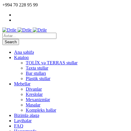
+994 70 228 95 99
Ana səhifə
Kataloq
TOLİX və TERRAS stullar
Taxta stullar
Bar stulları
Plastik stullar
Mebellər
Divanlar
Kreslolar
Mexanizmlər
Masalar
Kompleks həllər
Bizimlə əlaqə
Layihələr
FAQ