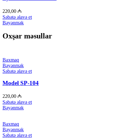
220,00
₼
Səbətə əlavə et
Bəyənmək
Oxşar məsullar
Baxmaq
Bəyənmək
Səbətə əlavə et
Model SP-104
220,00
₼
Səbətə əlavə et
Bəyənmək
Baxmaq
Bəyənmək
Səbətə əlavə et