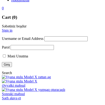
Haqqımızda
0
Cart (0)
Səbətiniz boşdur
Sign in
Username or Email Address
Parol
Məni Unutma
Search
Əvvəlki məhsul
Sonraki məhsul
Şərh əlavə et