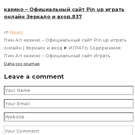
казино – Официальный сайт Pin up играть
онлайн Зеркало и вход.837
in
News
Пин Ап казино – Официальный сайт Pin up играть
онлайн | Зеркало и вход ▶️ ИГРАТЬ Содержимое
Пин Ап казино – Официальный сайт Играть
Daha çox oxumaq
Leave a comment