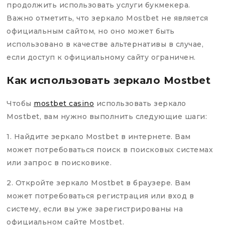
продолжить использовать услуги букмекера.
Важно отметить, что зеркало Mostbet не является
официальным сайтом, но оно может быть
использовано в качестве альтернативы в случае,
если доступ к официальному сайту ограничен.
Как использовать зеркало Mostbet
Чтобы
mostbet casino
использовать зеркало
Mostbet, вам нужно выполнить следующие шаги:
1. Найдите зеркало Mostbet в интернете. Вам
может потребоваться поиск в поисковых системах
или запрос в поисковике.
2. Откройте зеркало Mostbet в браузере. Вам
может потребоваться регистрация или вход в
систему, если вы уже зарегистрированы на
официальном сайте Mostbet.