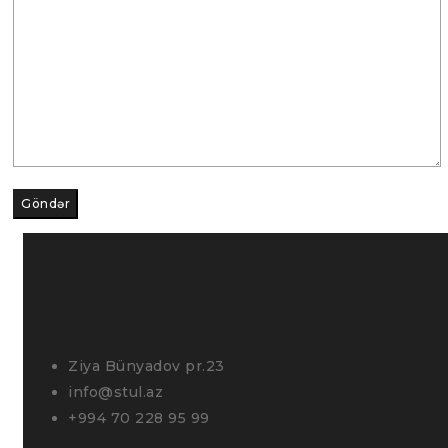
Göndər
Ziya Bünyadov pr.23
info@stul.az
+994 70 228 95 99