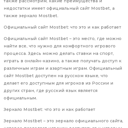
также рассмотрим, какие преимущества и
недостатки имеет официальный сайт Mostbet, а
также зеркало Mostbet.
Официальный сайт Mostbet: что это и как работает
Официальный сайт Mostbet – это место, где можно
найти все, что нужно для комфортного игрового
процесса. Здесь можно делать ставки на спорт,
играть в онлайн-казино, а также получать доступ к
различным играм и азартным играм. Официальный
сайт Mostbet доступен на русском языке, что
делает его доступным для игроков из России и
других стран, где русский язык является
официальным.
Зеркало Mostbet: что это и как работает
Зеркало Mostbet – это зеркало официального сайта,