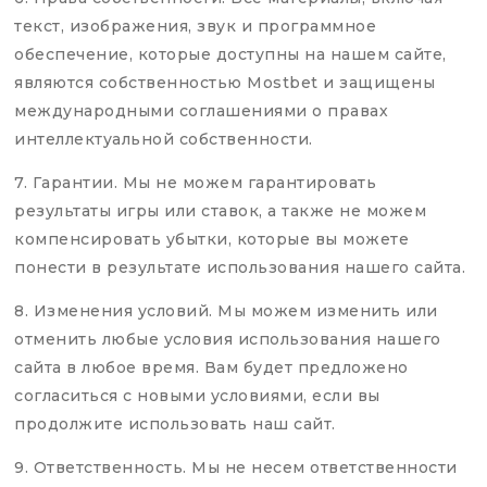
текст, изображения, звук и программное
обеспечение, которые доступны на нашем сайте,
являются собственностью Mostbet и защищены
международными соглашениями о правах
интеллектуальной собственности.
7. Гарантии. Мы не можем гарантировать
результаты игры или ставок, а также не можем
компенсировать убытки, которые вы можете
понести в результате использования нашего сайта.
8. Изменения условий. Мы можем изменить или
отменить любые условия использования нашего
сайта в любое время. Вам будет предложено
согласиться с новыми условиями, если вы
продолжите использовать наш сайт.
9. Ответственность. Мы не несем ответственности