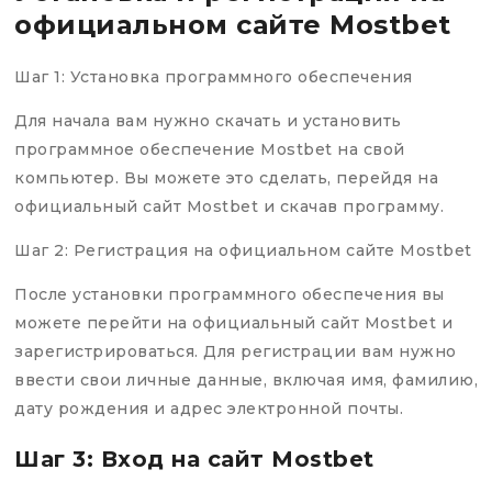
официальном сайте Mostbet
Шаг 1: Установка программного обеспечения
Для начала вам нужно скачать и установить
программное обеспечение Mostbet на свой
компьютер. Вы можете это сделать, перейдя на
официальный сайт Mostbet и скачав программу.
Шаг 2: Регистрация на официальном сайте Mostbet
После установки программного обеспечения вы
можете перейти на официальный сайт Mostbet и
зарегистрироваться. Для регистрации вам нужно
ввести свои личные данные, включая имя, фамилию,
дату рождения и адрес электронной почты.
Шаг 3: Вход на сайт Mostbet