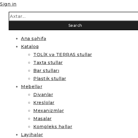
Sign in
Ana səhifə
Kataloq
TOLİX və TERRAS stullar
Taxta stullar
Bar stulları
Plastik stullar
Mebellər
Divanlar
Kreslolar
Mexanizmlər
Masalar
Kompleks həllər
Layihələr