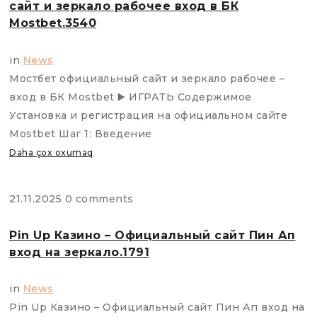
сайт и зеркало рабочее вход в БК
Mostbet.3540
in
News
Мостбет официальный сайт и зеркало рабочее –
вход в БК Mostbet ▶️ ИГРАТЬ Содержимое
Установка и регистрация на официальном сайте
Mostbet Шаг 1: Введение
Daha çox oxumaq
21.11.2025
0 comments
Pin Up Казино – Официальный сайт Пин Ап
вход на зеркало.1791
in
News
Pin Up Казино – Официальный сайт Пин Ап вход на