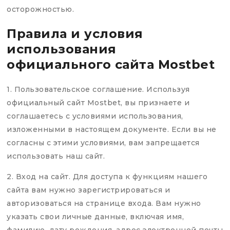
осторожностью.
Правила и условия
использования
официального сайта Mostbet
1. Пользовательское соглашение. Используя
официальный сайт Mostbet, вы признаете и
соглашаетесь с условиями использования,
изложенными в настоящем документе. Если вы не
согласны с этими условиями, вам запрещается
использовать наш сайт.
2. Вход на сайт. Для доступа к функциям нашего
сайта вам нужно зарегистрироваться и
авторизоваться на странице входа. Вам нужно
указать свои личные данные, включая имя,