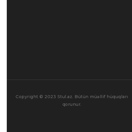
Layihələr
FAQ
Bizimlə əlaqə
Haqqımızda
Bizimlə əlaqədə olun
Yeni təkliflərimizdən xəbərdar olun!
Copyright © 2023 Stul.az. Bütün müəllif hüquqları
qorunur.