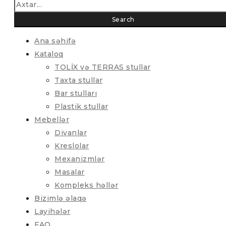
Ana səhifə
Kataloq
TOLİX və TERRAS stullar
Taxta stullar
Bar stulları
Plastik stullar
Mebellər
Divanlar
Kreslolar
Mexanizmlər
Masalar
Kompleks həllər
Bizimlə əlaqə
Layihələr
FAQ