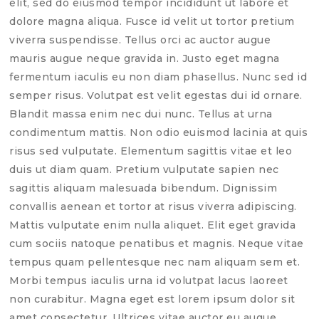
elit, sed do eiusmod tempor incididunt ut labore et
dolore magna aliqua. Fusce id velit ut tortor pretium
viverra suspendisse. Tellus orci ac auctor augue
mauris augue neque gravida in. Justo eget magna
fermentum iaculis eu non diam phasellus. Nunc sed id
semper risus. Volutpat est velit egestas dui id ornare.
Blandit massa enim nec dui nunc. Tellus at urna
condimentum mattis. Non odio euismod lacinia at quis
risus sed vulputate. Elementum sagittis vitae et leo
duis ut diam quam. Pretium vulputate sapien nec
sagittis aliquam malesuada bibendum. Dignissim
convallis aenean et tortor at risus viverra adipiscing.
Mattis vulputate enim nulla aliquet. Elit eget gravida
cum sociis natoque penatibus et magnis. Neque vitae
tempus quam pellentesque nec nam aliquam sem et.
Morbi tempus iaculis urna id volutpat lacus laoreet
non curabitur. Magna eget est lorem ipsum dolor sit
amet consectetur. Ultrices vitae auctor eu augue.