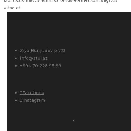
Dui nunc mattis enim ut tellus elementum sagittis
vitae et.
Ziya Bünyadov pr.23
info@stul.az
+994 70 228 95 99
Social Icons
Facebook
Instagram
Kataloq
Ana səhifə
Mebellər
Bloq