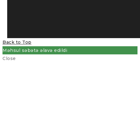
Back to Top
Məhsul səbətə əlavə edildi
Close