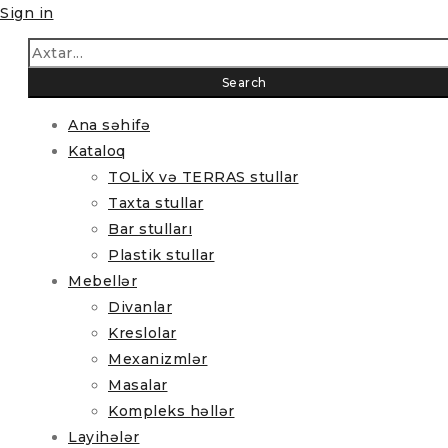
Sign in
Ana səhifə
Kataloq
TOLİX və TERRAS stullar
Taxta stullar
Bar stulları
Plastik stullar
Mebellər
Divanlar
Kreslolar
Mexanizmlər
Masalar
Kompleks həllər
Layihələr