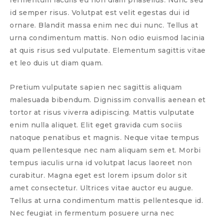
fermentum iaculis eu non diam phasellus. Nunc sed
id semper risus. Volutpat est velit egestas dui id
ornare. Blandit massa enim nec dui nunc. Tellus at
urna condimentum mattis. Non odio euismod lacinia
at quis risus sed vulputate. Elementum sagittis vitae
et leo duis ut diam quam.
Pretium vulputate sapien nec sagittis aliquam
malesuada bibendum. Dignissim convallis aenean et
tortor at risus viverra adipiscing. Mattis vulputate
enim nulla aliquet. Elit eget gravida cum sociis
natoque penatibus et magnis. Neque vitae tempus
quam pellentesque nec nam aliquam sem et. Morbi
tempus iaculis urna id volutpat lacus laoreet non
curabitur. Magna eget est lorem ipsum dolor sit
amet consectetur. Ultrices vitae auctor eu augue.
Tellus at urna condimentum mattis pellentesque id.
Nec feugiat in fermentum posuere urna nec