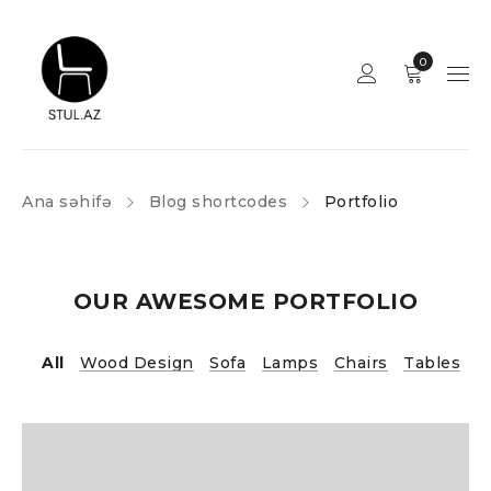
0
Ana səhifə
Blog shortcodes
Portfolio
OUR AWESOME PORTFOLIO
All
Wood Design
Sofa
Lamps
Chairs
Tables