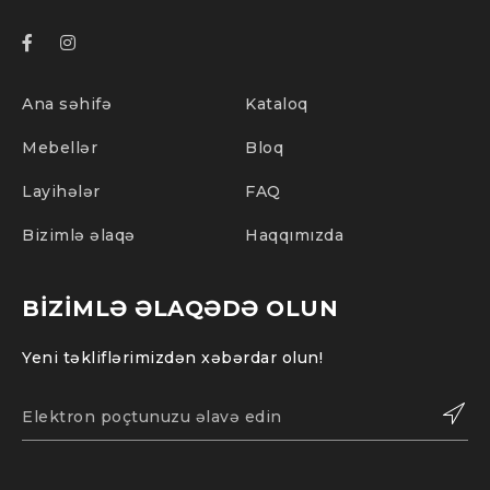
Ana səhifə
Kataloq
Mebellər
Bloq
Layihələr
FAQ
Bizimlə əlaqə
Haqqımızda
BIZIMLƏ ƏLAQƏDƏ OLUN
Yeni təkliflərimizdən xəbərdar olun!