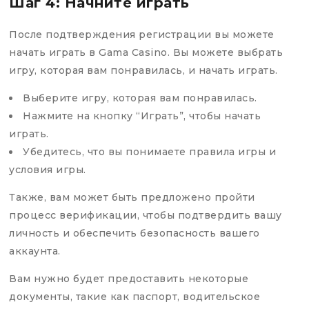
Шаг 4: Начните играть
После подтверждения регистрации вы можете
начать играть в Gama Casino. Вы можете выбрать
игру, которая вам понравилась, и начать играть.
Выберите игру, которая вам понравилась.
Нажмите на кнопку “Играть”, чтобы начать
играть.
Убедитесь, что вы понимаете правила игры и
условия игры.
Также, вам может быть предложено пройти
процесс верификации, чтобы подтвердить вашу
личность и обеспечить безопасность вашего
аккаунта.
Вам нужно будет предоставить некоторые
документы, такие как паспорт, водительское