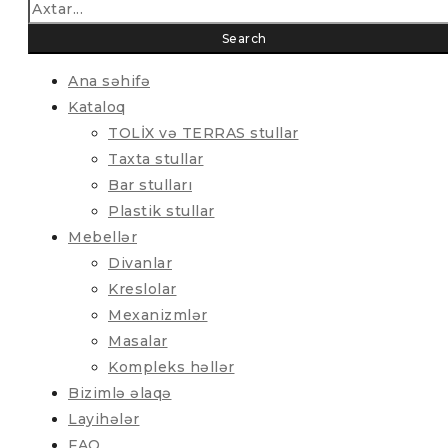
Ana səhifə
Kataloq
TOLİX və TERRAS stullar
Taxta stullar
Bar stulları
Plastik stullar
Mebellər
Divanlar
Kreslolar
Mexanizmlər
Masalar
Kompleks həllər
Bizimlə əlaqə
Layihələr
FAQ