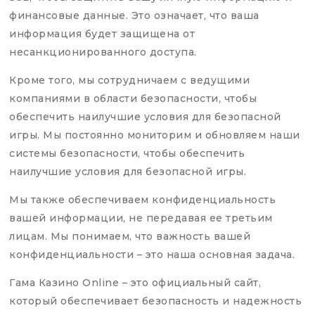
финансовые данные. Это означает, что ваша
информация будет защищена от
несанкционированного доступа.
Кроме того, мы сотрудничаем с ведущими
компаниями в области безопасности, чтобы
обеспечить наилучшие условия для безопасной
игры. Мы постоянно мониторим и обновляем наши
системы безопасности, чтобы обеспечить
наилучшие условия для безопасной игры.
Мы также обеспечиваем конфиденциальность
вашей информации, не передавая ее третьим
лицам. Мы понимаем, что важность вашей
конфиденциальности – это наша основная задача.
Гама Казино Online – это официальный сайт,
который обеспечивает безопасность и надежность