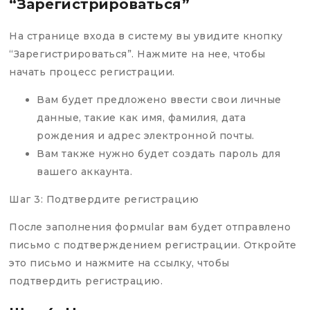
“Зарегистрироваться”
На странице входа в систему вы увидите кнопку
“Зарегистрироваться”. Нажмите на нее, чтобы
начать процесс регистрации.
Вам будет предложено ввести свои личные
данные, такие как имя, фамилия, дата
рождения и адрес электронной почты.
Вам также нужно будет создать пароль для
вашего аккаунта.
Шаг 3: Подтвердите регистрацию
После заполнения формular вам будет отправлено
письмо с подтверждением регистрации. Откройте
это письмо и нажмите на ссылку, чтобы
подтвердить регистрацию.