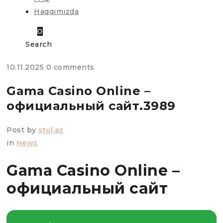
Haqqımızda
0
Search
10.11.2025
0 comments
Gama Casino Online –
официальный сайт.3989
Post by
stul.az
in
News
Gama Casino Online –
официальный сайт