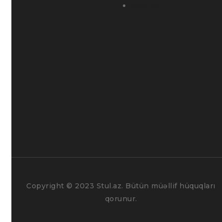
Kataloq
Ana səhifə
Mebellər
Bloq
Layihələr
FAQ
Bizimlə əlaqə
Haqqımızda
Bizimlə əlaqədə olun
Yeni təkliflərimizdən xəbərdar olun!
Copyright © 2023 Stul.az. Bütün müəllif hüquqları
qorunur.