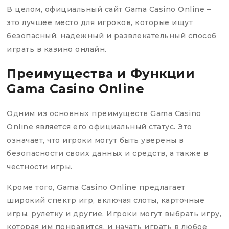
В целом, официальный сайт Gama Casino Online –
это лучшее место для игроков, которые ищут
безопасный, надежный и развлекательный способ
играть в казино онлайн.
Преимущества и Функции
Gama Casino Online
Одним из основных преимуществ Gama Casino
Online является его официальный статус. Это
означает, что игроки могут быть уверены в
безопасности своих данных и средств, а также в
честности игры.
Кроме того, Gama Casino Online предлагает
широкий спектр игр, включая слоты, карточные
игры, рулетку и другие. Игроки могут выбрать игру,
которая им понравится, и начать играть в любое