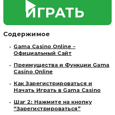
▶️
ИГРАТЬ
Содержимое
Gama Casino Online –
Официальный Сайт
Преимущества и Функции Gama
Casino Online
Как Зарегистрироваться и
Начать Играть в Gama Casino
Шаг 2: Нажмите на кнопку
“Зарегистрироваться”