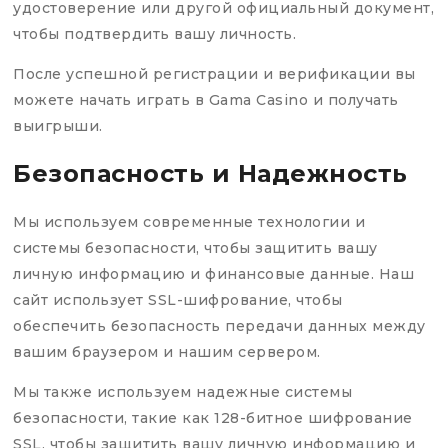
удостоверение или другой официальный документ,
чтобы подтвердить вашу личность.
После успешной регистрации и верификации вы
можете начать играть в Gama Casino и получать
выигрыши.
Безопасность и Надежность
Мы используем современные технологии и
системы безопасности, чтобы защитить вашу
личную информацию и финансовые данные. Наш
сайт использует SSL-шифрование, чтобы
обеспечить безопасность передачи данных между
вашим браузером и нашим сервером.
Мы также используем надежные системы
безопасности, такие как 128-битное шифрование
SSL, чтобы защитить вашу личную информацию и