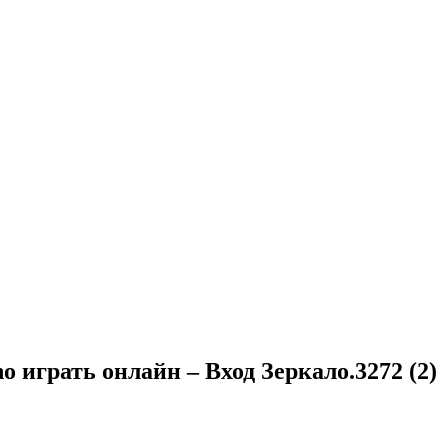
 играть онлайн – Вход Зеркало.3272 (2)