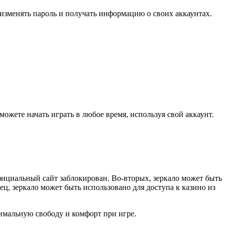
 изменять пароль и получать информацию о своих аккаунтах.
ожете начать играть в любое время, используя свой аккаунт.
официальный сайт заблокирован. Во-вторых, зеркало может быть
, зеркало может быть использовано для доступа к казино из
симальную свободу и комфорт при игре.