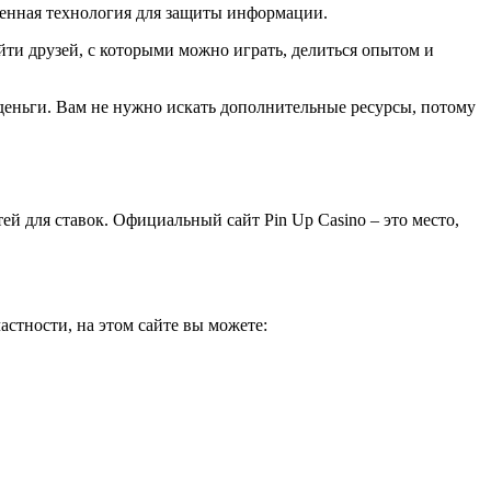
еменная технология для защиты информации.
 найти друзей, с которыми можно играть, делиться опытом и
 деньги. Вам не нужно искать дополнительные ресурсы, потому
ей для ставок. Официальный сайт Pin Up Casino – это место,
стности, на этом сайте вы можете: