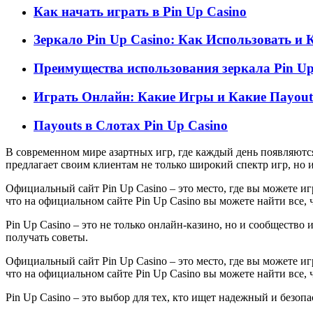
Как начать играть в Pin Up Casino
Зеркало Pin Up Casino: Как Использовать и 
Преимущества использования зеркала Pin Up
Играть Онлайн: Какие Игры и Какие Пayout
Пayouts в Слотах Pin Up Casino
В современном мире азартных игр, где каждый день появляются
предлагает своим клиентам не только широкий спектр игр, но и
Официальный сайт Pin Up Casino – это место, где вы можете 
что на официальном сайте Pin Up Casino вы можете найти все, 
Pin Up Casino – это не только онлайн-казино, но и сообщество и
получать советы.
Официальный сайт Pin Up Casino – это место, где вы можете 
что на официальном сайте Pin Up Casino вы можете найти все, 
Pin Up Casino – это выбор для тех, кто ищет надежный и безоп