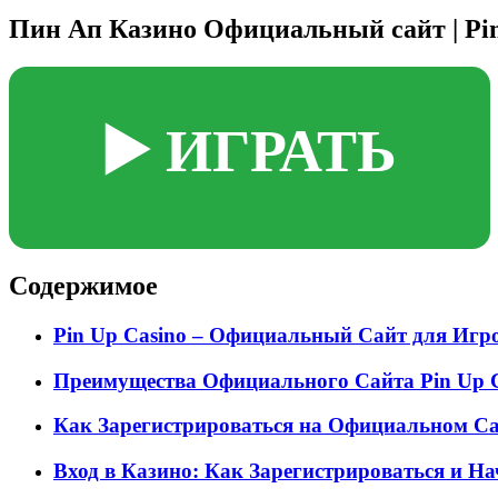
Пин Ап Казино Официальный сайт | Pin 
▶️ ИГРАТЬ
Содержимое
Pin Up Casino – Официальный Сайт для Игр
Преимущества Официального Сайта Pin Up C
Как Зарегистрироваться на Официальном Сай
Вход в Казино: Как Зарегистрироваться и Н