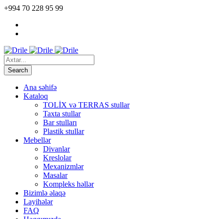
+994 70 228 95 99
Ana səhifə
Kataloq
TOLİX və TERRAS stullar
Taxta stullar
Bar stulları
Plastik stullar
Mebellər
Divanlar
Kreslolar
Mexanizmlər
Masalar
Kompleks həllər
Bizimlə əlaqə
Layihələr
FAQ