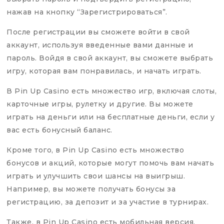
нажав на кнопку “Зарегистрироваться”.
После регистрации вы сможете войти в свой
аккаунт, используя введенные вами данные и
пароль. Войдя в свой аккаунт, вы сможете выбрать
игру, которая вам понравилась, и начать играть.
В Pin Up Casino есть множество игр, включая слоты,
карточные игры, рулетку и другие. Вы можете
играть на деньги или на бесплатные деньги, если у
вас есть бонусный баланс.
Кроме того, в Pin Up Casino есть множество
бонусов и акций, которые могут помочь вам начать
играть и улучшить свои шансы на выигрыш.
Например, вы можете получать бонусы за
регистрацию, за депозит и за участие в турнирах.
Также, в Pin Up Casino есть мобильная версия,