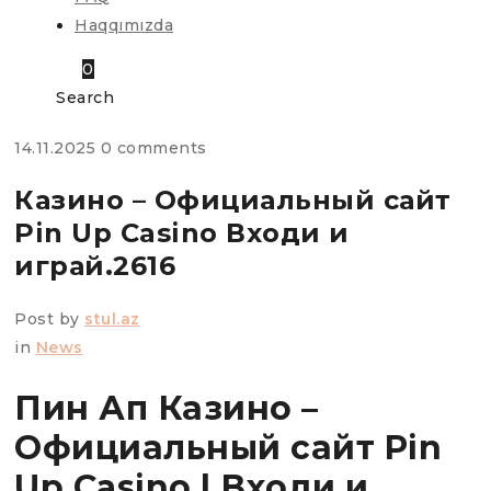
Haqqımızda
0
Search
14.11.2025
0 comments
Казино – Официальный сайт
Pin Up Casino Входи и
играй.2616
Post by
stul.az
in
News
Пин Ап Казино –
Официальный сайт Pin
Up Casino | Входи и