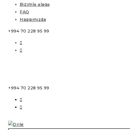
Bizimlə əlaqə
FAQ
Haqqımızda
+994 70 228 95 99
+994 70 228 95 99