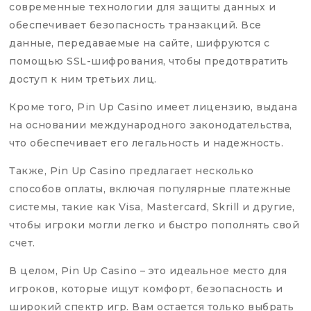
современные технологии для защиты данных и
обеспечивает безопасность транзакций. Все
данные, передаваемые на сайте, шифруются с
помощью SSL-шифрования, чтобы предотвратить
доступ к ним третьих лиц.
Кроме того, Pin Up Casino имеет лицензию, выдана
на основании международного законодательства,
что обеспечивает его легальность и надежность.
Также, Pin Up Casino предлагает несколько
способов оплаты, включая популярные платежные
системы, такие как Visa, Mastercard, Skrill и другие,
чтобы игроки могли легко и быстро пополнять свой
счет.
В целом, Pin Up Casino – это идеальное место для
игроков, которые ищут комфорт, безопасность и
широкий спектр игр. Вам остается только выбрать