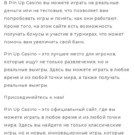
В Pin Up Casino вы можете играть на реальные
деньги или на тестовые, что позволяет вам
попробовать игры и понять, как они работают.
Кроме того, на этом сайте есть возможность
получать бонусы и участие в турнирах, что может
помочь вам увеличить свой банк.
Pin Up Casino – это лучшее место для игроков,
которые ищут не только развлечения, но и
реальные выигры. Здесь вы можете играть в любое
время и из любой точки мира, а также получать
реальные выигры.
Присоединяйтесь к нам!
Pin Up Casino – это официальный сайт, где вы
можете играть в любое время и из любой точки
мира. Здесь вы найдете не только классические
игры, но и новые, инновационные игры, которые