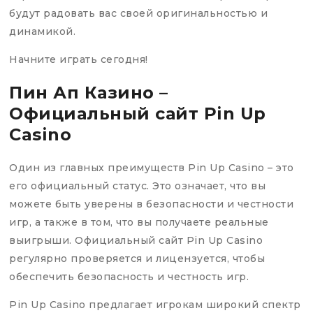
будут радовать вас своей оригинальностью и
динамикой.
Начните играть сегодня!
Пин Ап Казино –
Официальный сайт Pin Up
Casino
Один из главных преимуществ Pin Up Casino – это
его официальный статус. Это означает, что вы
можете быть уверены в безопасности и честности
игр, а также в том, что вы получаете реальные
выигрыши. Официальный сайт Pin Up Casino
регулярно проверяется и лицензуется, чтобы
обеспечить безопасность и честность игр.
Pin Up Casino предлагает игрокам широкий спектр