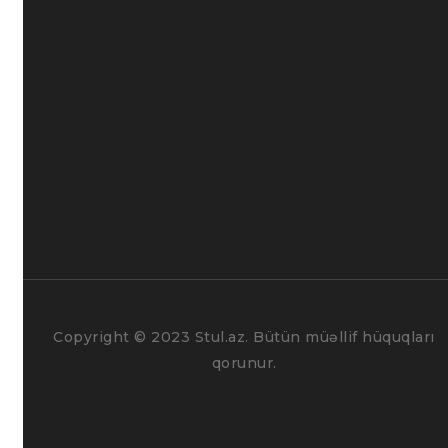
Mebellər
Bloq
Layihələr
FAQ
Bizimlə əlaqə
Haqqımızda
Bizimlə əlaqədə olun
Yeni təkliflərimizdən xəbərdar olun!
Copyright © 2023 Stul.az. Bütün müəllif hüquqları
qorunur.