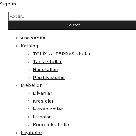
Sign in
Ana səhifə
Kataloq
TOLİX və TERRAS stullar
Taxta stullar
Bar stulları
Plastik stullar
Mebellər
Divanlar
Kreslolar
Mexanizmlər
Masalar
Kompleks həllər
Layihələr