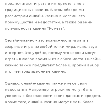
предпочитают играть в интернете, а не в
традиционных казино. В этом обзоре мы
рассмотрим онлайн-казино в России, его
преимущества и недостатки, а также оценим
популярность казино “Комета”.
Онлайн-казино – это возможность играть в
азартные игры из любой точки мира, используя
интернет. Это удобно, потому что игроки могут
играть в любое время и из любого места. Онлайн-
казино также предлагают более широкий выбор
игр, чем традиционные казино.
Однако, онлайн-казино также имеют свои
недостатки. Например, игроки не могут быть
уверены в безопасности своих данных и средств.
Кроме того, онлайн-казино могут иметь более