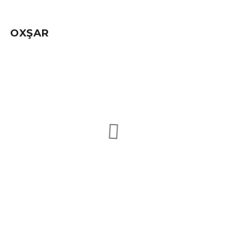
OXŞAR