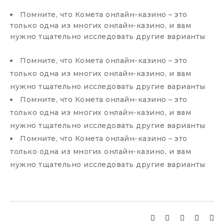
Помните, что Комета онлайн-казино – это
только одна из многих онлайн-казино, и вам
нужно тщательно исследовать другие варианты
Помните, что Комета онлайн-казино – это
только одна из многих онлайн-казино, и вам
нужно тщательно исследовать другие варианты
Помните, что Комета онлайн-казино – это
только одна из многих онлайн-казино, и вам
нужно тщательно исследовать другие варианты
Помните, что Комета онлайн-казино – это
только одна из многих онлайн-казино, и вам
нужно тщательно исследовать другие варианты