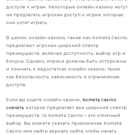
доступе к играм. Некоторые онлайн-казино могут
не предлагать игрокам доступ к играм, которые
они хотят играть.
В целом, онлайн-казино, такие как Kometa Casino,
предлагают игрокам широкий спектр
преимуществ, включая доступность, выбор игр и
бонусы. Однако, игроки должны быть осторожны
и помнить о недостатках онлайн-казино, таких
как безопасность, зависимость и ограничения
доступа.
Если вы ищете онлайн-казино,
kometa casino
скачать
которое предлагает вам широкий спектр
преимуществ, то Kometa Casino – это отличный
выбор. Вы можете скачать приложение Kometa
Casino или найти зеркало сайта, чтобы начать