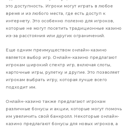
это доступность. Игроки могут играть в любое
время и из любого места, где есть доступ к
интернету. Это особенно полезно для игроков,
которые не могут посетить традиционные казино
из-за расстояния или других ограничений.
Еще одним преимуществом онлайн-казино
является выбор игр. Онлайн-казино предлагают
игрокам широкий спектр игр, включая слоты,
карточные игры, рулетку и другие. Это позволяет
игрокам выбрать игру, которая лучше всего
подходит им.
Онлайн-казино также предлагают игрокам
различные бонусы и акции, которые могут помочь
им увеличить свой банкролл. Некоторые онлайн-
казино предлагают бонусы для новых игроков, а