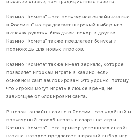
высокие ставки, чем традиционные казино.
Казино “Комета” – это популярное онлайн-казино
в России. Оно предлагает широкий выбор игр,
включая рулетку, блэкджек, покер и другие.
Казино “Комета” также предлагает бонусы и
промокоды для новых игроков.
Казино “Комета” также имеет зеркало, которое
позволяет игрокам играть в казино, если
основной сайт заблокирован. Это удобно, потому
что игроки могут играть в любое время, не
зависящее от блокировки сайта.
В целом, онлайн-казино в России – это удобный и
популярный способ играть в азартные игры.
Казино “Комета” – это пример успешного онлайн-
казино, которое предлагает широкий выбор игр