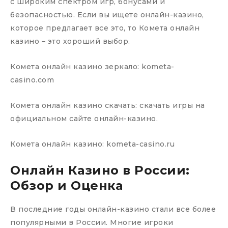
с широким спектром игр, бонусами и
безопасностью. Если вы ищете онлайн-казино,
которое предлагает все это, то Комета онлайн
казино – это хороший выбор.
Комета онлайн казино зеркало: kometa-
casino.com
Комета онлайн казино скачать: скачать игры на
официальном сайте онлайн-казино.
Комета онлайн казино: kometa-casino.ru
Онлайн Казино в России:
Обзор и Оценка
В последние годы онлайн-казино стали все более
популярными в России. Многие игроки