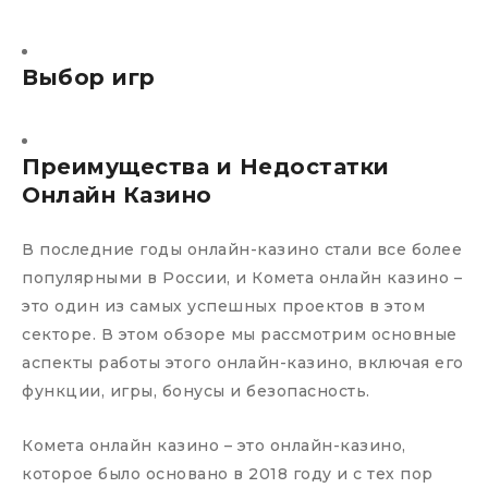
Выбор игр
Преимущества и Недостатки
Онлайн Казино
В последние годы онлайн-казино стали все более
популярными в России, и Комета онлайн казино –
это один из самых успешных проектов в этом
секторе. В этом обзоре мы рассмотрим основные
аспекты работы этого онлайн-казино, включая его
функции, игры, бонусы и безопасность.
Комета онлайн казино – это онлайн-казино,
которое было основано в 2018 году и с тех пор