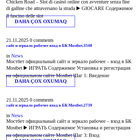
Chicken Road – Slot di casinò online con avventure senza fine
di galline che attraversano la strada ▶️ GIOCARE Содержимое
Il fascino delle slot
DAHA ÇOX OXUMAQ
21.11.2025
0 comments
сайт и зеркало рабочее вход в БК Mostbet.3540
in
News
Мостбет официальный сайт и зеркало рабочее – вход в БК
Mostbet ▶️ ИГРАТЬ Содержимое Установка и регистрация
на официальном сайте Mostbet Шаг 1: Введение
DAHA ÇOX OXUMAQ
21.11.2025
0 comments
сайт и зеркало рабочее вход в БК Mostbet.2739
in
News
Мостбет официальный сайт и зеркало рабочее – вход в БК
Mostbet ▶️ ИГРАТЬ Содержимое Установка и регистрация
на официальном сайте Mostbet Шаг 3: Вход