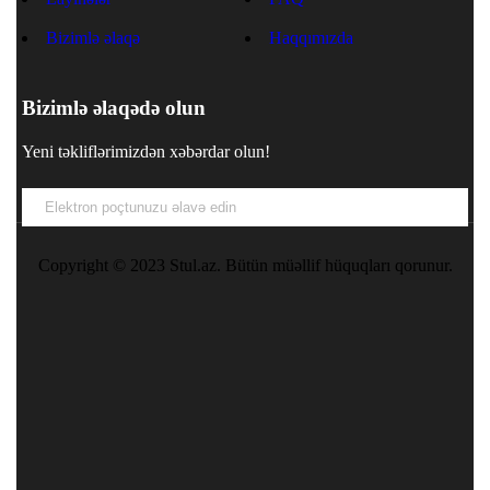
Bizimlə əlaqə
Haqqımızda
Bizimlə əlaqədə olun
Yeni təkliflərimizdən xəbərdar olun!
Copyright © 2023 Stul.az. Bütün müəllif hüquqları qorunur.