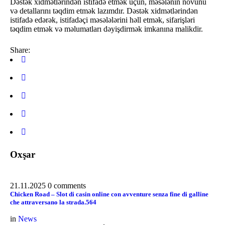
Dəstək xidmətlərindən istifadə etmək üçün, məsələnin növünü
və detallarını təqdim etmək lazımdır. Dəstək xidmətlərindən
istifadə edərək, istifadəçi məsələlərini həll etmək, sifarişləri
təqdim etmək və məlumatları dəyişdirmək imkanına malikdir.
Share:
Oxşar
21.11.2025
0 comments
Chicken Road – Slot di casin online con avventure senza fine di galline
che attraversano la strada.564
in
News