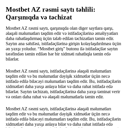
Mostbet AZ rəsmi saytı təhlili:
Qarşınıqda və təchizat
Mostbet AZ rəsmi saytı, qarşınıqda olan diger saytlara qarşı,
əlaqəli məlumatları təqdim edir və istifadəçilərinə əməliyyatları
daha rahatlaşdırmaq üçün tələb edilən təchizatları təmin edir.
Saytın ana səhifəsi, istifadəçilərinə girişin kolaylaşdırılması üçün
ən yaxşı yoludur. “Mostbet giriş” butonu ilə istifadəçilər saytın
tərəfindən təmin edilən hər bir xidməti rahatlıqla təmin edə
bilərlər.
Mostbet AZ rəsmi saytı, istifadəçilərinə əlaqəli məlumatları
təqdim edir və bu məlumatlar dəyişik xidmətlər üçün necə
istifadə edilə biləcəyi məlumatları təqdim edir. Bu, istifadəçilərin
xidmətləri daha yaxşı anlaya bilər və daha rahat istifadə edə
bilərlər. Saytın təchizatı, istifadəçilərinə daha yaxşı təminat verir
və onları daha rahat və əlaqəli məlumatlarla təmin edir.
Mostbet AZ rəsmi saytı, istifadəçilərinə əlaqəli məlumatları
təqdim edir və bu məlumatlar dəyişik xidmətlər üçün necə
istifadə edilə biləcəyi məlumatları təqdim edir. Bu, istifadəçilərin
xidmətləri daha yaxşı anlaya bilər və daha rahat istifadə edə