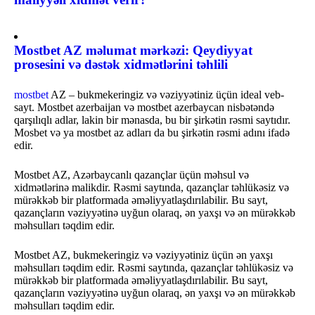
Mostbet AZ məlumat mərkəzi: Qeydiyyat
prosesini və dəstək xidmətlərini təhlili
mostbet
AZ – bukmekeringiz və vəziyyətiniz üçün ideal veb-
sayt. Mostbet azerbaijan və mostbet azerbaycan nisbətəndə
qarşılıqlı adlar, lakin bir mənasda, bu bir şirkətin rəsmi saytıdır.
Mosbet və ya mostbet az adları da bu şirkətin rəsmi adını ifadə
edir.
Mostbet AZ, Azərbaycanlı qazançlar üçün məhsul və
xidmətlərinə malikdir. Rəsmi saytında, qazançlar təhlükəsiz və
mürəkkəb bir platformada əməliyyatlaşdırılabilir. Bu sayt,
qazançların vəziyyətinə uyğun olaraq, ən yaxşı və ən mürəkkəb
məhsulları təqdim edir.
Mostbet AZ, bukmekeringiz və vəziyyətiniz üçün ən yaxşı
məhsulları təqdim edir. Rəsmi saytında, qazançlar təhlükəsiz və
mürəkkəb bir platformada əməliyyatlaşdırılabilir. Bu sayt,
qazançların vəziyyətinə uyğun olaraq, ən yaxşı və ən mürəkkəb
məhsulları təqdim edir.