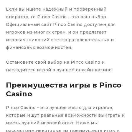
Если вы ищете надежный и проверенный
оператор, то Pinco Casino – это ваш выбор.
Официальный сайт Pinco Casino доступен для
игроков из многих стран, и он предлагает
игрокам широкий спектр развлекательных и
финансовых возможностей.
Остановите свой выбор на Pinco Casino и
насладитесь игрой в лучшем онлайн-казино!
Преимущества игры в Pinco
Casino
Pinco Casino – это лучшее место для игроков,
которые ищут реальные возможности выиграть и
иметь лучший игровой опыт. Ниже мы
рассмотрим некоторые из преимуществ игры в