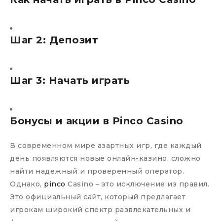
Шаг 2: Депозит
Шаг 3: Начать играть
Бонусы и акции в Pinco Casino
В современном мире азартных игр, где каждый
день появляются новые онлайн-казино, сложно
найти надежный и проверенный оператор.
Однако,
pinco
Casino – это исключение из правил.
Это официальный сайт, который предлагает
игрокам широкий спектр развлекательных и