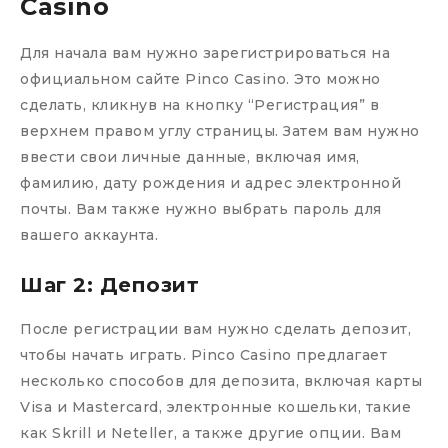
Casino
Для начала вам нужно зарегистрироваться на
официальном сайте Pinco Casino. Это можно
сделать, кликнув на кнопку “Регистрация” в
верхнем правом углу страницы. Затем вам нужно
ввести свои личные данные, включая имя,
фамилию, дату рождения и адрес электронной
почты. Вам также нужно выбрать пароль для
вашего аккаунта.
Шаг 2: Депозит
После регистрации вам нужно сделать депозит,
чтобы начать играть. Pinco Casino предлагает
несколько способов для депозита, включая карты
Visa и Mastercard, электронные кошельки, такие
как Skrill и Neteller, а также другие опции. Вам