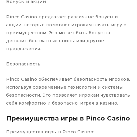
Бонусы и акции
Pinco Casino предлагает различные бонусы и
акции, которые помогают игрокам начать игру с
преимуществом. Это может быть бонус на
депозит, бесплатные спины или другие
предложения.
Безопасность
Pinco Casino обеспечивает безопасность игроков,
используя современные технологии и системы
безопасности. Это позволяет игрокам чувствовать
себя комфортно и безопасно, играя в казино.
Преимущества игры в Pinco Casino
Преимущества игры в Pinco Casino: