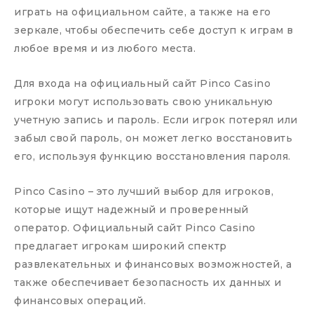
играть на официальном сайте, а также на его
зеркале, чтобы обеспечить себе доступ к играм в
любое время и из любого места.
Для входа на официальный сайт Pinco Casino
игроки могут использовать свою уникальную
учетную запись и пароль. Если игрок потерял или
забыл свой пароль, он может легко восстановить
его, используя функцию восстановления пароля.
Pinco Casino – это лучший выбор для игроков,
которые ищут надежный и проверенный
оператор. Официальный сайт Pinco Casino
предлагает игрокам широкий спектр
развлекательных и финансовых возможностей, а
также обеспечивает безопасность их данных и
финансовых операций.