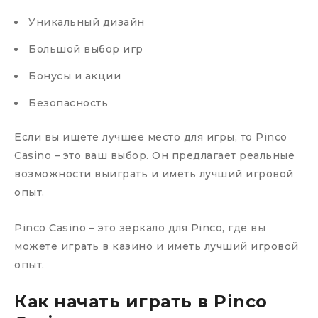
Уникальный дизайн
Большой выбор игр
Бонусы и акции
Безопасность
Если вы ищете лучшее место для игры, то Pinco
Casino – это ваш выбор. Он предлагает реальные
возможности выиграть и иметь лучший игровой
опыт.
Pinco Casino – это зеркало для Pinco, где вы
можете играть в казино и иметь лучший игровой
опыт.
Как начать играть в Pinco