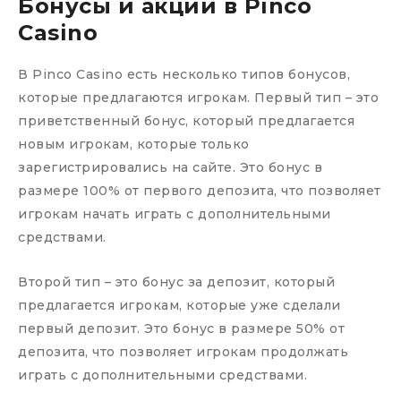
Бонусы и акции в Pinco
Casino
В Pinco Casino есть несколько типов бонусов,
которые предлагаются игрокам. Первый тип – это
приветственный бонус, который предлагается
новым игрокам, которые только
зарегистрировались на сайте. Это бонус в
размере 100% от первого депозита, что позволяет
игрокам начать играть с дополнительными
средствами.
Второй тип – это бонус за депозит, который
предлагается игрокам, которые уже сделали
первый депозит. Это бонус в размере 50% от
депозита, что позволяет игрокам продолжать
играть с дополнительными средствами.