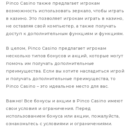
Pinco Casino также предлагает игрокам
возможность использовать зеркало, чтобы играть
в казино. Это позволяет игрокам играть в казино,
не оставляя свой компьютер, а также получать
доступ к дополнительным функциям и функциям.
В целом, Pinco Casino предлагает игрокам
несколько типов бонусов и акций, которые могут
помочь им получать дополнительные
преимущества. Если вы хотите насладиться игрой
и получать дополнительные преимущества, то
Pinco Casino – это идеальное место для вас.
Важно! Все бонусы и акции в Pinco Casino имеют
свои условия и ограничения. Перед
использованием бонуса или акции, пожалуйста,
ознакомьтесь с условиями и ограничениями.