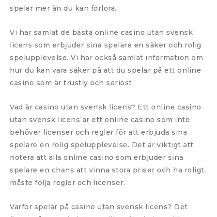
spelar mer än du kan förlora.
Vi har samlat de bästa online casino utan svensk
licens som erbjuder sina spelare en säker och rolig
spelupplevelse. Vi har också samlat information om
hur du kan vara säker på att du spelar på ett online
casino som är trustly och seriöst.
Vad är casino utan svensk licens? Ett online casino
utan svensk licens är ett online casino som inte
behöver licenser och regler för att erbjuda sina
spelare en rolig spelupplevelse. Det är viktigt att
notera att alla online casino som erbjuder sina
spelare en chans att vinna stora priser och ha roligt,
måste följa regler och licenser.
Varför spelar på casino utan svensk licens? Det