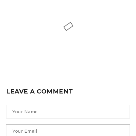
LEAVE A COMMENT