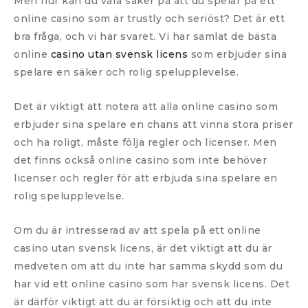
Men hur kan du vara säker på att du spelar på ett
online casino som är trustly och seriöst? Det är ett
bra fråga, och vi har svaret. Vi har samlat de bästa
online
casino utan svensk licens
som erbjuder sina
spelare en säker och rolig spelupplevelse.
Det är viktigt att notera att alla online casino som
erbjuder sina spelare en chans att vinna stora priser
och ha roligt, måste följa regler och licenser. Men
det finns också online casino som inte behöver
licenser och regler för att erbjuda sina spelare en
rolig spelupplevelse.
Om du är intresserad av att spela på ett online
casino utan svensk licens, är det viktigt att du är
medveten om att du inte har samma skydd som du
har vid ett online casino som har svensk licens. Det
är därför viktigt att du är försiktig och att du inte