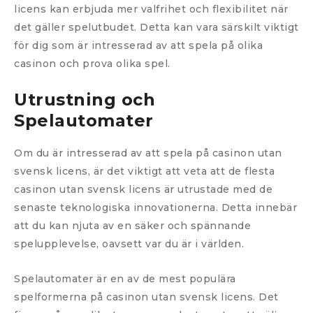
licens kan erbjuda mer valfrihet och flexibilitet när
det gäller spelutbudet. Detta kan vara särskilt viktigt
för dig som är intresserad av att spela på olika
casinon och prova olika spel.
Utrustning och
Spelautomater
Om du är intresserad av att spela på casinon utan
svensk licens, är det viktigt att veta att de flesta
casinon utan svensk licens är utrustade med de
senaste teknologiska innovationerna. Detta innebär
att du kan njuta av en säker och spännande
spelupplevelse, oavsett var du är i världen.
Spelautomater är en av de mest populära
spelformerna på casinon utan svensk licens. Det