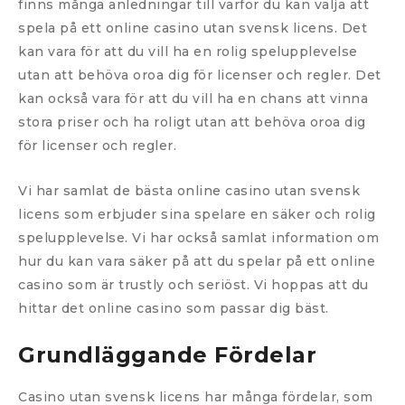
finns många anledningar till varför du kan välja att
spela på ett online casino utan svensk licens. Det
kan vara för att du vill ha en rolig spelupplevelse
utan att behöva oroa dig för licenser och regler. Det
kan också vara för att du vill ha en chans att vinna
stora priser och ha roligt utan att behöva oroa dig
för licenser och regler.
Vi har samlat de bästa online casino utan svensk
licens som erbjuder sina spelare en säker och rolig
spelupplevelse. Vi har också samlat information om
hur du kan vara säker på att du spelar på ett online
casino som är trustly och seriöst. Vi hoppas att du
hittar det online casino som passar dig bäst.
Grundläggande Fördelar
Casino utan svensk licens har många fördelar, som