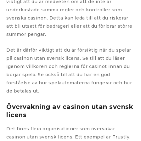
viktigt att du är medveten om att de inte är
underkastade samma regler och kontroller som
svenska casinon. Detta kan leda till att du riskerar
att bli utsatt för bedrägeri eller att du förlorar större
summor pengar.
Det är därför viktigt att du är försiktig när du spelar
på casinon utan svensk licens. Se till att du läser
igenom villkoren och reglerna för casinot innan du
börjar spela. Se också till att du har en god
förståelse av hur spelautomaterna fungerar och hur
de betalas ut.
Övervakning av casinon utan svensk
licens
Det finns flera organisationer som övervakar
casinon utan svensk licens. Ett exempel är Trustly,