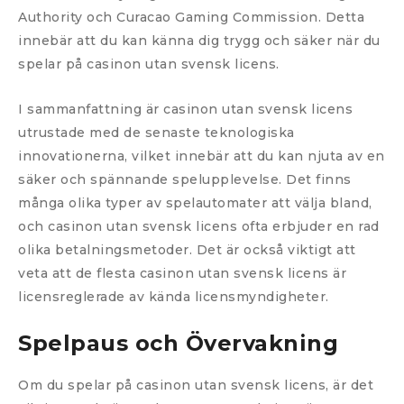
Authority och Curacao Gaming Commission. Detta
innebär att du kan känna dig trygg och säker när du
spelar på casinon utan svensk licens.
I sammanfattning är casinon utan svensk licens
utrustade med de senaste teknologiska
innovationerna, vilket innebär att du kan njuta av en
säker och spännande spelupplevelse. Det finns
många olika typer av spelautomater att välja bland,
och casinon utan svensk licens ofta erbjuder en rad
olika betalningsmetoder. Det är också viktigt att
veta att de flesta casinon utan svensk licens är
licensreglerade av kända licensmyndigheter.
Spelpaus och Övervakning
Om du spelar på casinon utan svensk licens, är det