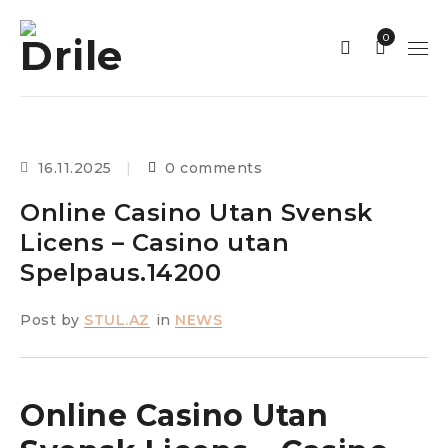
0
16.11.2025
0 comments
Online Casino Utan Svensk
Licens – Casino utan
Spelpaus.14200
Post by
STUL.AZ
in
NEWS
Online Casino Utan