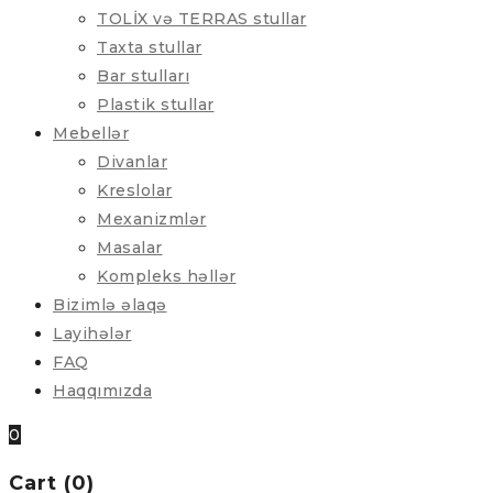
TOLİX və TERRAS stullar
Taxta stullar
Bar stulları
Plastik stullar
Mebellər
Divanlar
Kreslolar
Mexanizmlər
Masalar
Kompleks həllər
Bizimlə əlaqə
Layihələr
FAQ
Haqqımızda
0
Cart (0)