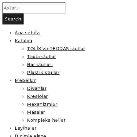
Ana səhifə
Kataloq
TOLİX və TERRAS stullar
Taxta stullar
Bar stulları
Plastik stullar
Mebellər
Divanlar
Kreslolar
Mexanizmlər
Masalar
Kompleks həllər
Layihələr
Bizimlə əlaqə