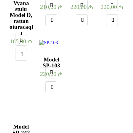
Vyana
210,00
₼
220,00
₼
220,00
₼
stulu
Model D,
rattan
oturacaql
ı
165,00
₼
Model
SP-103
220,00
₼
Model
SP-242