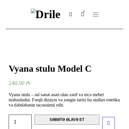
0
Vyana stulu Model C
240,00
₼
Vyana stulu – əsl sənət əsəri olan zərif və incə mebel
məhsuludur. Fərqli dizaynı və zəngin tarixi bu stulları estetika
və dəbdəbənin təcəssümü edir.
SƏBƏTƏ ƏLAVƏ ET