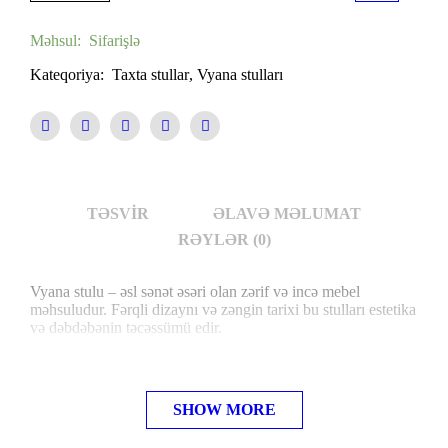
Məhsul:
Sifarişlə
Kateqoriya:
Taxta stullar
,
Vyana stulları
TƏSVIR
ƏLAVƏ MƏLUMAT
RƏYLƏR (0)
Vyana stulu – əsl sənət əsəri olan zərif və incə mebel
məhsuludur. Fərqli dizaynı və zəngin tarixi bu stulları estetika
və dəbdəbənin təcəssümü edir.
SHOW MORE