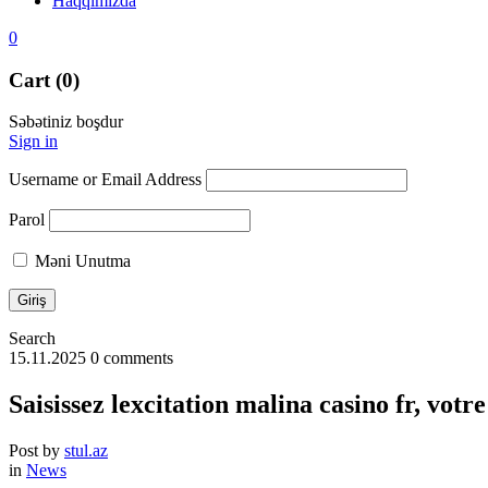
Haqqımızda
0
Cart (0)
Səbətiniz boşdur
Sign in
Username or Email Address
Parol
Məni Unutma
Search
15.11.2025
0 comments
Saisissez lexcitation malina casino fr, votr
Post by
stul.az
in
News