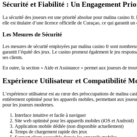
Sécurité et Fiabilité : Un Engagement Prio
La sécurité des joueurs est une priorité absolue pour malina casino fr.
elle est titulaire d’une licence officielle de Curaçao, ce qui garantit un
Les Mesures de Sécurité
Les mesures de sécurité employées par malina casino fr sont nombreuses 
garantit l’équité des jeux. Le casino promeut également le jeu responsab
ses clients.
En outre, la section « Aide et Assistance » permet aux joueurs de trouv
Expérience Utilisateur et Compatibilité M
L’expérience utilisateur est au cœur des préoccupations de malina casin
entièrement optimisé pour les appareils mobiles, permettant aux joueurs
pour les joueurs modernes.
Interface intuitive et facile à naviguer
Site web optimisé pour les appareils mobiles (iOS et Android)
Application mobile dédiée (non disponible actuellement)
Temps de chargement rapide des jeux