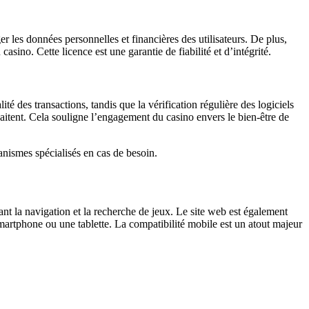
r les données personnelles et financières des utilisateurs. De plus,
casino. Cette licence est une garantie de fiabilité et d’intégrité.
é des transactions, tandis que la vérification régulière des logiciels
uhaitent. Cela souligne l’engagement du casino envers le bien-être de
anismes spécialisés en cas de besoin.
tant la navigation et la recherche de jeux. Le site web est également
 smartphone ou une tablette. La compatibilité mobile est un atout majeur