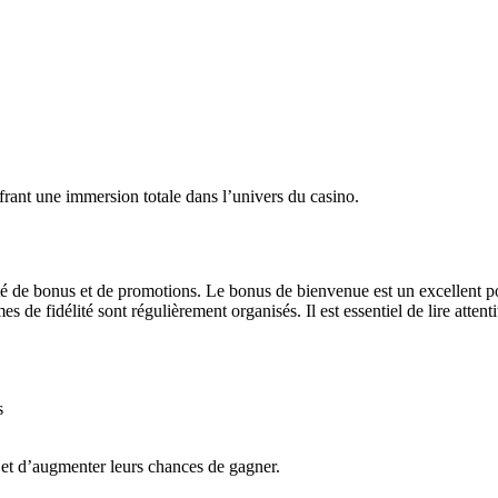
ffrant une immersion totale dans l’univers du casino.
iété de bonus et de promotions. Le bonus de bienvenue est un excellent po
 de fidélité sont régulièrement organisés. Il est essentiel de lire atte
s
 et d’augmenter leurs chances de gagner.