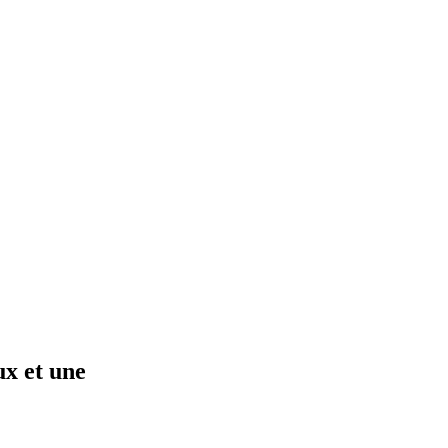
ux et une