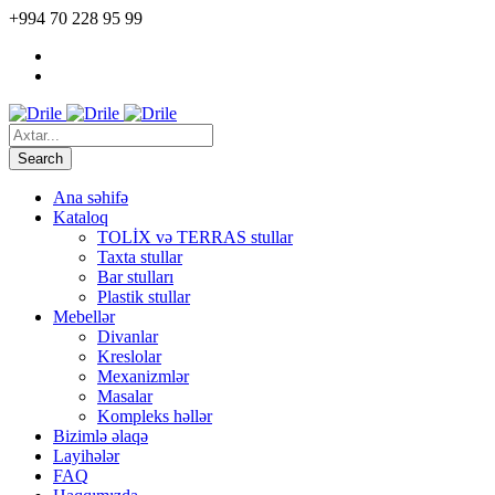
+994 70 228 95 99
Ana səhifə
Kataloq
TOLİX və TERRAS stullar
Taxta stullar
Bar stulları
Plastik stullar
Mebellər
Divanlar
Kreslolar
Mexanizmlər
Masalar
Kompleks həllər
Bizimlə əlaqə
Layihələr
FAQ