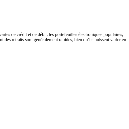
rtes de crédit et de débit, les portefeuilles électroniques populaires,
t des retraits sont généralement rapides, bien qu’ils puissent varier en