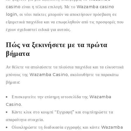
casino είναι η τέλεια επιλογή. Με το Wazamba casino
login, οι νέοι παίκτες μπορούν να αποκτήσουν πρόσβαση σε
εξαιρετικά παιχνίδια και να επωφεληθούν από τις προσφορές που
έχουν σχεδιαστεί ειδικά για αυτούς.
Πώς να ξεκινήσετε με τα πρώτα
βήματα
Αν θέλετε να απολαύσετε τα πλούσια παιχνίδια και τα ελκυστικά
μπόνους της Wazamba Casino, ακολουθήστε τα παρακάτω
βήματα:
Επισκεφτείτε την επίσημη ιστοσελίδα της Wazamba
Casino.
Κάντε κλικ στο κουμπί “Εγγραφή” και συμπληρώστε τα
απαραίτητα στοιχεία.
Ολοκληρώστε τη διαδικασία εγγραφής και κάντε Wazamba