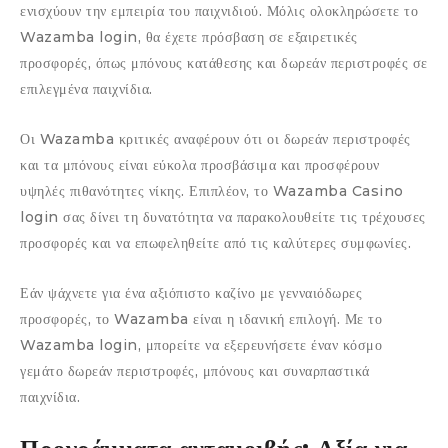
ενισχύουν την εμπειρία του παιχνιδιού. Μόλις ολοκληρώσετε το
Wazamba login, θα έχετε πρόσβαση σε εξαιρετικές
προσφορές, όπως μπόνους κατάθεσης και δωρεάν περιστροφές σε
επιλεγμένα παιχνίδια.
Οι Wazamba κριτικές αναφέρουν ότι οι δωρεάν περιστροφές
και τα μπόνους είναι εύκολα προσβάσιμα και προσφέρουν
υψηλές πιθανότητες νίκης. Επιπλέον, το Wazamba Casino
login σας δίνει τη δυνατότητα να παρακολουθείτε τις τρέχουσες
προσφορές και να επωφεληθείτε από τις καλύτερες συμφωνίες.
Εάν ψάχνετε για ένα αξιόπιστο καζίνο με γενναιόδωρες
προσφορές, το Wazamba είναι η ιδανική επιλογή. Με το
Wazamba login, μπορείτε να εξερευνήσετε έναν κόσμο
γεμάτο δωρεάν περιστροφές, μπόνους και συναρπαστικά
παιχνίδια.