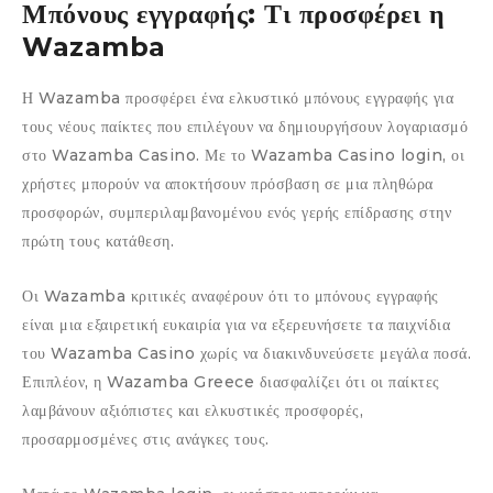
Μπόνους εγγραφής: Τι προσφέρει η
Wazamba
Η Wazamba προσφέρει ένα ελκυστικό μπόνους εγγραφής για
τους νέους παίκτες που επιλέγουν να δημιουργήσουν λογαριασμό
στο Wazamba Casino. Με το Wazamba Casino login, οι
χρήστες μπορούν να αποκτήσουν πρόσβαση σε μια πληθώρα
προσφορών, συμπεριλαμβανομένου ενός γερής επίδρασης στην
πρώτη τους κατάθεση.
Οι Wazamba κριτικές αναφέρουν ότι το μπόνους εγγραφής
είναι μια εξαιρετική ευκαιρία για να εξερευνήσετε τα παιχνίδια
του Wazamba Casino χωρίς να διακινδυνεύσετε μεγάλα ποσά.
Επιπλέον, η Wazamba Greece διασφαλίζει ότι οι παίκτες
λαμβάνουν αξιόπιστες και ελκυστικές προσφορές,
προσαρμοσμένες στις ανάγκες τους.