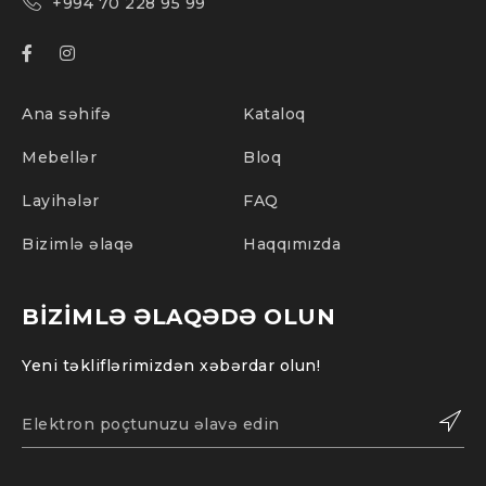
+994 70 228 95 99
Ana səhifə
Kataloq
Mebellər
Bloq
Layihələr
FAQ
Bizimlə əlaqə
Haqqımızda
BIZIMLƏ ƏLAQƏDƏ OLUN
Yeni təkliflərimizdən xəbərdar olun!