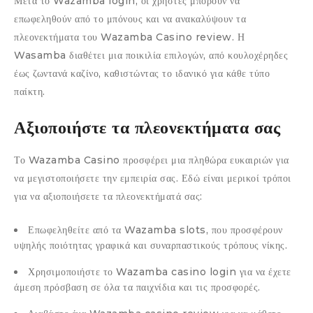
Μετά το Wazamba login, οι χρήστες μπορούν να
επωφεληθούν από το μπόνους και να ανακαλύψουν τα
πλεονεκτήματα του Wazamba Casino review. Η
Wasamba διαθέτει μια ποικιλία επιλογών, από κουλοχέρηδες
έως ζωντανά καζίνο, καθιστώντας το ιδανικό για κάθε τύπο
παίκτη.
Αξιοποιήστε τα πλεονεκτήματα σας
Το Wazamba Casino προσφέρει μια πληθώρα ευκαιριών για
να μεγιστοποιήσετε την εμπειρία σας. Εδώ είναι μερικοί τρόποι
για να αξιοποιήσετε τα πλεονεκτήματά σας:
Επωφεληθείτε από τα Wazamba slots, που προσφέρουν
υψηλής ποιότητας γραφικά και συναρπαστικούς τρόπους νίκης.
Χρησιμοποιήστε το Wazamba casino login για να έχετε
άμεση πρόσβαση σε όλα τα παιχνίδια και τις προσφορές.