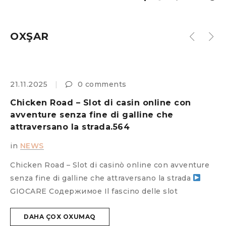
OXŞAR
21.11.2025
0 comments
2
ь
Chicken Road – Slot di casin online con
avventure senza fine di galline che
attraversano la strada.564
i
in
NEWS
ть
М
Chicken Road – Slot di casinò online con avventure
в
senza fine di galline che attraversano la strada
У
GIOCARE Содержимое Il fascino delle slot
M
DAHA ÇOX OXUMAQ