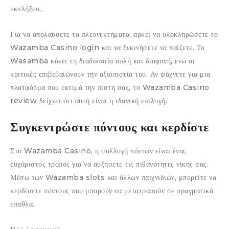
εκπλήξεις.
Για να απολαύσετε τα πλεονεκτήματα, αρκεί να ολοκληρώσετε το
Wazamba Casino login και να ξεκινήσετε να παίζετε. Το
Wasamba κάνει τη διαδικασία απλή και διαφανή, ενώ οι
κριτικές επιβεβαιώνουν την αξιοπιστία του. Αν ψάχνετε για μια
πλατφόρμα που εκτιμά την πίστη σας, το Wazamba Casino
review δείχνει ότι αυτή είναι η ιδανική επιλογή.
Συγκεντρώστε πόντους και κερδίστε
Στο Wazamba Casino, η συλλογή πόντων είναι ένας
ευχάριστος τρόπος για να αυξήσετε τις πιθανότητες νίκης σας.
Μέσω των Wazamba slots και άλλων παιχνιδιών, μπορείτε να
κερδίσετε πόντους που μπορούν να μετατραπούν σε πραγματικά
έπαθλα.