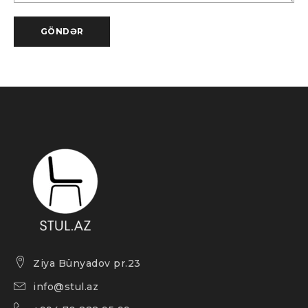
GÖNDƏR
Ziya Bünyadov pr.23
info@stul.az