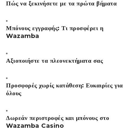
Πώς να ξεκινήσετε με τα πρώτα βήματα
Μπόνους εγγραφής: Τι προσφέρει η
Wazamba
Αξιοποιήστε τα πλεονεκτήματα σας
Προσφορές χωρίς κατάθεση: Ευκαιρίες για
όλους
Δωρεάν περιστροφές και μπόνους στο
Wazamba Casino