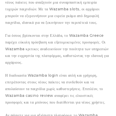
νέους παίκτες που αναζητούν μια συναρπαστική εμπειρία
τυχερών παιχνιδιών. Με τα Wazamba slots, οι αρχάριοι
μπορούν να εξερευνήσουν μια ευρεία γκάμα από δημοφιλή
παιχνίδια, ιδανικά για να ξεκινήσουν την περιπέτειά τους.
Για όσους βρίσκονται στην Ελλάδα, το Wazamba Greece
παρέχει εύκολη πρόσβαση και εξατομικευμένες προσφορές. Οι
Wazamba κριτικες αναδεικνύουν την ποιότητα των υπηρεσιών
και την ευχρηστία της πλατφόρμας, καθιστώντας την ιδανική για
αρχάριους.
Η διαδικασία Wazamba login είναι απλή και γρήγορη,
επιτρέποντας στους νέους παίκτες να συνδεθούν και να
απολαύσουν τα παιχνίδια χωρίς καθυστερήσεις. Επιπλέον, το
Wazamba casino review αναφέρει τις ελκυστικές
προσφορές και τα μπόνους που διατίθενται για νέους χρήστες.
Αν ψάχνετε για μια αξιόπιστη πλατφόρμα, το Wazamba